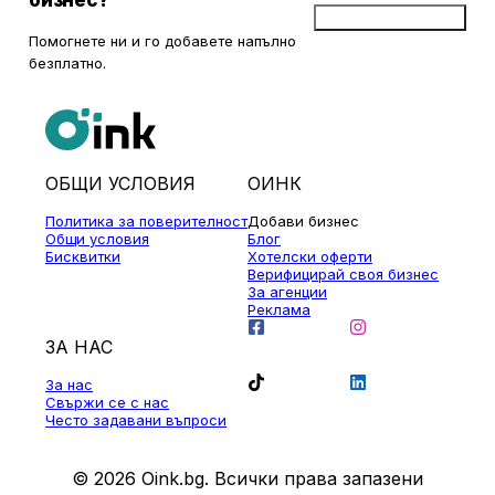
Добави бизнес
Помогнете ни и го добавете напълно
безплатно.
ОБЩИ УСЛОВИЯ
ОИНК
Политика за поверителност
Добави бизнес
Общи условия
Блог
Бисквитки
Хотелски оферти
Верифицирай своя бизнес
За агенции
Реклама
ЗА НАС
За нас
Свържи се с нас
Често задавани въпроси
© 2026 Oink.bg. Всички права запазени