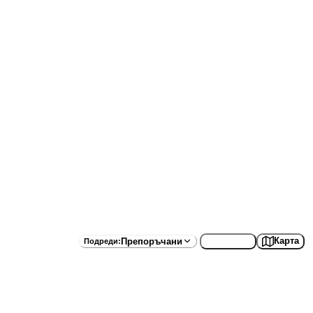
Списък
Карта
Препоръчани
Подреди
: