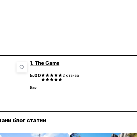
1.
The Game
5.00
2
отзива
Бар
ани блог статии