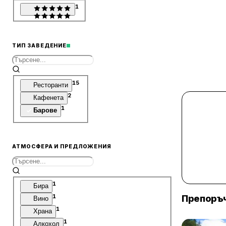
1
ТИП ЗАВЕДЕНИЕ
15
Ресторанти
2
Кафенета
1
Барове
АТМОСФЕРА И ПРЕДЛОЖЕНИЯ
1
Бира
1
Препоръч
Вино
1
Храна
1
Алкохол