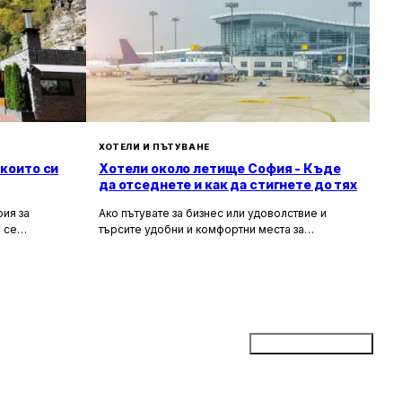
ХОТЕЛИ И ПЪТУВАНЕ
 които си
Хотели около летище София - Къде
да отседнете и как да стигнете до тях
ия за
Ако пътувате за бизнес или удоволствие и
 се
търсите удобни и комфортни места за
сива природа,
настаняване около летище София, то
ия за вас.
прочетете задължително тази статия. В нея ще
гарска кухня
разгледаме най-добрите хотели в близост до
рни
летището, удобните транспортни връзки, които
те място,
можете да използвате, и доверените
ткъснете от
таксиметрови компании, които ще ви осигурят
безпроблемно придвижване.
Добави бизнес