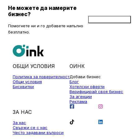
природа и чудесни условия за туризъм и отдих.
Не можете да намерите
бизнес?
Добави бизнес
Помогнете ни и го добавете напълно
безплатно.
ОБЩИ УСЛОВИЯ
ОИНК
Политика за поверителност
Добави бизнес
Общи условия
Блог
Бисквитки
Хотелски оферти
Верифицирай своя бизнес
За агенции
Реклама
ЗА НАС
За нас
Свържи се с нас
Често задавани въпроси