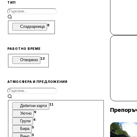
ТИП
8
Сладкарница
РАБОТНО ВРЕМЕ
12
Отворено
АТМОСФЕРА И ПРЕДЛОЖЕНИЯ
11
Дебитни карти
Препоръч
9
Уютно
4
Групи
5
Бира
5
Вино