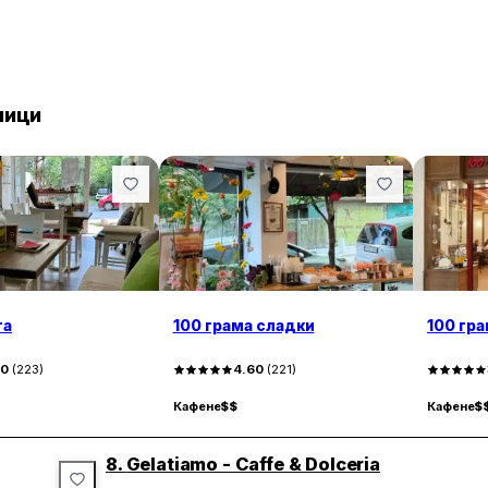
ници
та
100 грама сладки
100 гр
90
(
223
)
4.60
(
221
)
Кафене
$$
Кафене
$
8.
Gelatiamo - Caffe & Dolceria