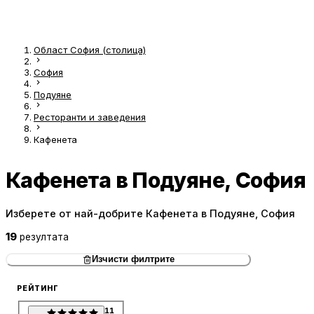
Област София (столица)
София
Подуяне
Ресторанти и заведения
Кафенета
Кафенета в Подуяне, София
Изберете от най-добрите Кафенета в Подуяне, София
19
резултата
Изчисти филтрите
РЕЙТИНГ
11