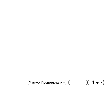
Списък
Карта
Препоръчани
Подреди
: