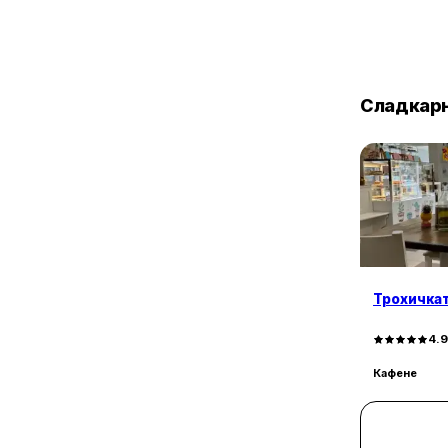
3
ж.к. Банишора
3
ж.к. Красна Поляна 2
3
ж.к. Люлин 7
3
ж.к. Люлин 8
Сладкар
3
ж.к. Люлин 9
3
ж.к. Надежда 4
3
к.в. Орландовци
2
к.в. Бенковски
2
ж.к. Дървеница
2
ж.к. Изгрев
2
к.в. Кръстова Вада
2
к.в. Крива Река
Трохичка
2
ж.к. Левски Г
2
ж.к. Люлин 1
4.
2
ж.к. Люлин 4
Кафене
2
к.в. Малинова Долина
2
ж.к. Младост 1А
2
к.в. Модерно Предградие