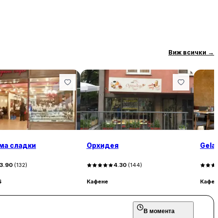
Виж всички
→
ама сладки
Орхидея
Gelat
3.90
(
132
)
4.30
(
144
)
$
Кафене
Кафен
В момента