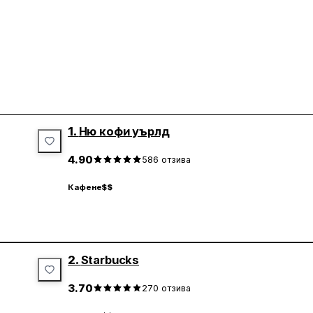
1.
Ню кофи уърлд
4.90
586
отзива
Кафене
$$
2.
Starbucks
3.70
270
отзива