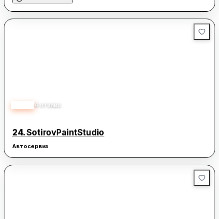
4.00
4
отзива
24.
SotirovPaintStudio
Автосервиз