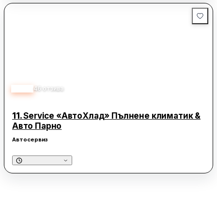
4.50
46
отзива
11.
Service «АвтоХлад» Пълнене климатик &
Авто Парно
Автосервиз