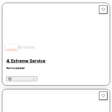
когато природата се обагря в невероятни цветове. През този
сезон планините около столицата предлагат чист въздух, красива
природа и чудесни условия за туризъм и отдих.
4.60
122
отзива
4.
Extreme Service
Автосервиз