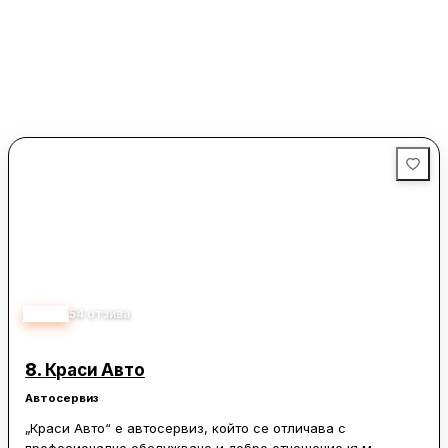
отбелязват, че проблемите с автомобилите им се решават
бързо и ефективно, което допълнително увеличава
доверието в услугите на Castrol Service LR Solution.
Сервизът е предпочитан избор за собствениците на Land
Rover и други премиум марки, които търсят надеждност и
професионализъм в обслужването на своите автомобили.
4.80
54
отзива
8.
Краси Авто
Автосервиз
„Краси Авто“ е автосервиз, който се отличава с