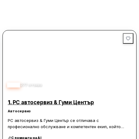
4.10
277
отзива
1.
РС автосервиз & Гуми Център
Автосервиз
РС автосервиз & Гуми Център се отличава с
професионално обслужване и компетентен екип, който
демонстрира внимание към детайлите и коректност.
С помощта на AI