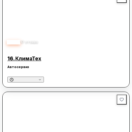
4.80
17
отзива
16.
КлимаТех
Автосервиз