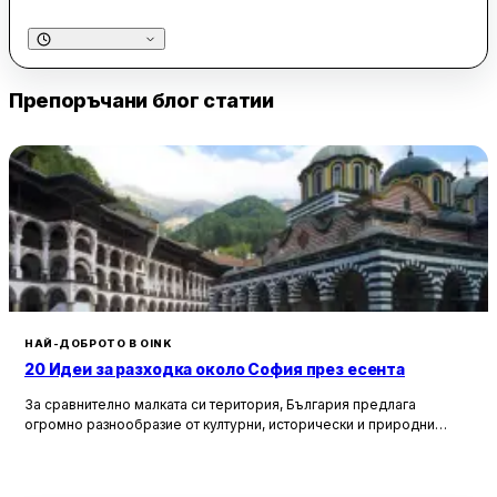
справя с различни марки автомобили, но особено се
препоръчва за италиански коли. Специалистите в сервиза
демонстрират задълбочени познания и умения, което им
позволява да решават проблеми, които други майстори не
Препоръчани блог статии
успяват да открият.
Клиентите на Гараж Вентура ценят и добрите цени, които се
предлагат, както и приятелската и комуникативна
атмосфера. Сервизът е предпочитан от много собственици
на автомобили, които го ползват от години и го
препоръчват на други. Впечатляващо е, че дори при
натоварен график, екипът успява да предостави
качествено обслужване, което създава доверие и
лоялност сред клиентите.
НАЙ-ДОБРОТО В OINK
20 Идеи за разходка около София през есента
За сравнително малката си територия, България предлага
огромно разнообразие от културни, исторически и природни
забележителности. Ако разгледаме околностите на София в
радиус от около 150 км, ще открием множество вълнуващи
възможности за еднодневни разходки, особено през есента,