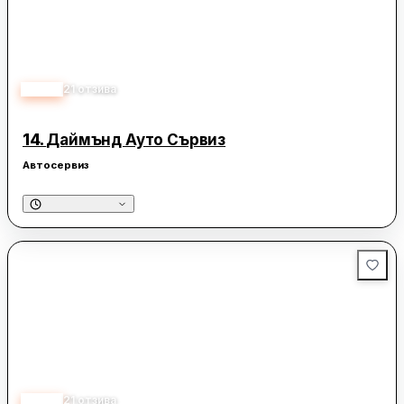
4.60
21
отзива
14.
Даймънд Ауто Сървиз
Автосервиз
4.60
21
отзива