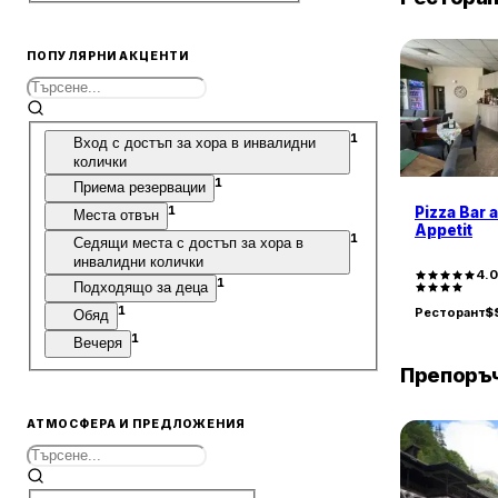
ПОПУЛЯРНИ АКЦЕНТИ
1
Вход с достъп за хора в инвалидни
колички
1
Приема резервации
1
Pizza Bar 
Места отвън
Appetit
1
Седящи места с достъп за хора в
инвалидни колички
4.
1
Подходящо за деца
1
Ресторант
$
Обяд
1
Вечеря
Препоръч
АТМОСФЕРА И ПРЕДЛОЖЕНИЯ