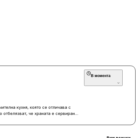
В момента
ителна кухня, която се отличава с
о отбелязват, че храната е сервирана
ни, което прави заведението достъпно
о ниво, като персоналът е любезен и
Виж всички
→