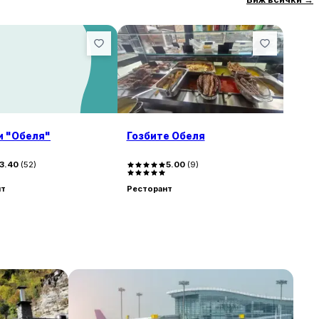
приятна и предразполагаща, както
ина. Чистотата на мястото също е
лежка, която се среща, е липсата на
ки това, цялостното впечатление от
 "Обеля"
Гозбите Обеля
3.40
(
52
)
5.00
(
9
)
нт
Ресторант