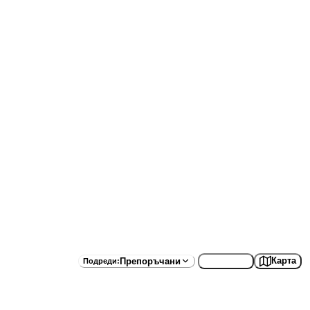
Списък
Карта
Препоръчани
Подреди
: