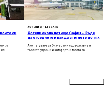
ХОТЕЛИ И ПЪТУВАНЕ
 които си
Хотели около летище София - Къде
да отседнете и как да стигнете до тях
ия за
Ако пътувате за бизнес или удоволствие и
 се
търсите удобни и комфортни места за
сива природа,
настаняване около летище София, то
ия за вас.
прочетете задължително тази статия. В нея ще
гарска кухня
разгледаме най-добрите хотели в близост до
рни
летището, удобните транспортни връзки, които
те място,
можете да използвате, и доверените
ткъснете от
таксиметрови компании, които ще ви осигурят
безпроблемно придвижване.
Добави бизнес