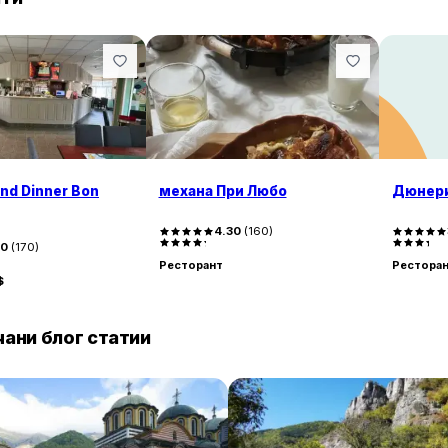
Обстановката в механа „При Любо“ е изключително 
вътре в заведението, така и в красивата лятна град
високо оценена от посетителите. Единствената забе
информация за работното време на кухнята, но въпре
заведението остава положително.
and Dinner Bon
механа При Любо
Дюнери
4.30
(
160
)
00
(
170
)
Ресторант
Рестора
$
ани блог статии