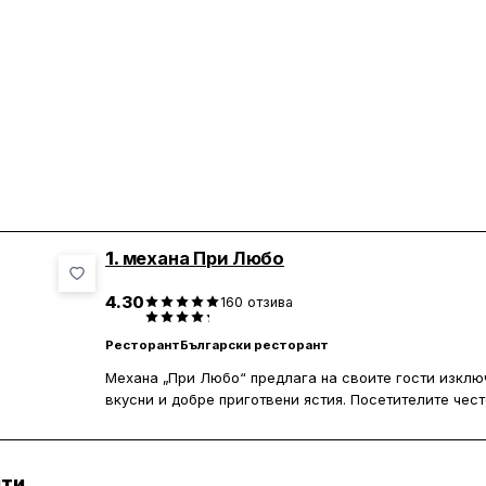
1.
механа При Любо
4.30
160
отзива
Ресторант
Български ресторант
Механа „При Любо“ предлага на своите гости изключ
вкусни и добре приготвени ястия. Посетителите чест
топла и с внимание към детайла. Цените са адекват
за широк кръг от клиенти. Обслужването е на висок
отзивчив, създавайки приятна и уютна атмосфера.
нти