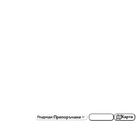
Списък
Карта
Препоръчани
Подреди
: