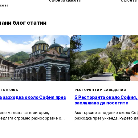
Салон за красота
Салон за
асота
ани блог статии
ТО В OINK
РЕСТОРАНТИ И ЗАВЕДЕНИЯ
а разходка около София през
5 Ресторанта около София,
заслужава да посетите
лно малката си територия,
Ако търсите заведение около Соф
редлага огромно разнообразие от
разходка през уикенда, където да
сторически и природни
насладите на вкусна храна и кра
лности. Ако разгледаме
имаме няколко отлични предложен
 на София в радиус от около 150
Искате да опитате автентична бъл