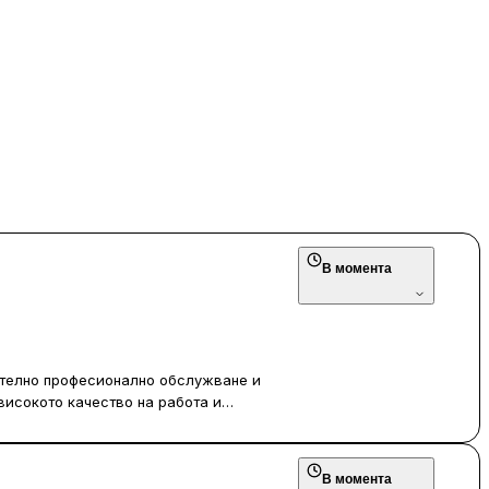
В момента
ително професионално обслужване и
високото качество на работа и
т е съставен от опитни и усмихнати
а и се грижат клиентите да се
игиената в салона също са на високо
В момента
 на посетителите.