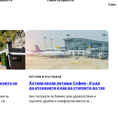
 красота
Салон за красота
Салон
ХОТЕЛИ И ПЪТУВАНЕ
 които си
Хотели около летище София - Къде
да отседнете и как да стигнете до тях
ия за
Ако пътувате за бизнес или удоволствие и
 се
търсите удобни и комфортни места за
сива природа,
настаняване около летище София, то
ия за вас.
прочетете задължително тази статия. В нея ще
гарска кухня
разгледаме най-добрите хотели в близост до