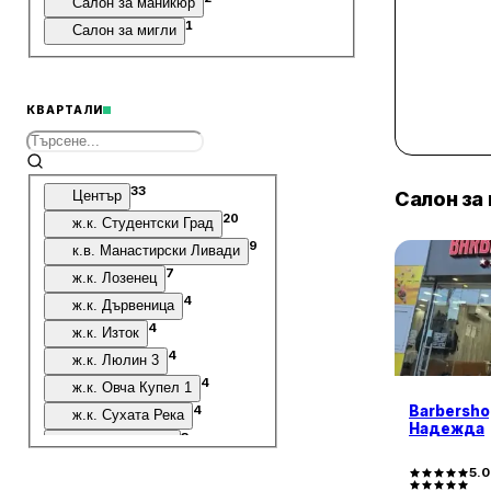
Салон за маникюр
1
Салон за мигли
КВАРТАЛИ
33
Салон за
Център
20
ж.к. Студентски Град
9
к.в. Манастирски Ливади
7
ж.к. Лозенец
4
ж.к. Дървеница
4
ж.к. Изток
4
ж.к. Люлин 3
4
ж.к. Овча Купел 1
4
Barbersho
ж.к. Сухата Река
Надежда
3
ж.к. Гео Милев
3
ж.к. Лагера
5.