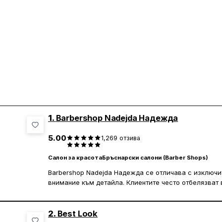
1.
Barbershop Nadejda Надежда
5.00
1,269
отзива
Салон за красота
Бръснарски салони (Barber Shops)
Barbershop Nadejda Надежда се отличава с изключ
внимание към детайла. Клиентите често отбелязват 
прецизността, с която се изпълняват услугите. Екипъ
професионалисти, които създават приятна атмосфер
чувстват комфортно и удовлетворени. Чистотата и х
2.
Best Look
ниво, което допринася за положителното изживяване