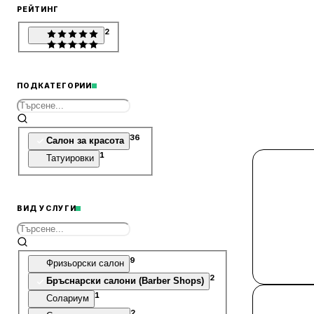
РЕЙТИНГ
2
ПОДКАТЕГОРИИ
36
Салон за красота
1
Татуировки
ВИД УСЛУГИ
9
Фризьорски салон
2
Бръснарски салони (Barber Shops)
1
Солариум
2