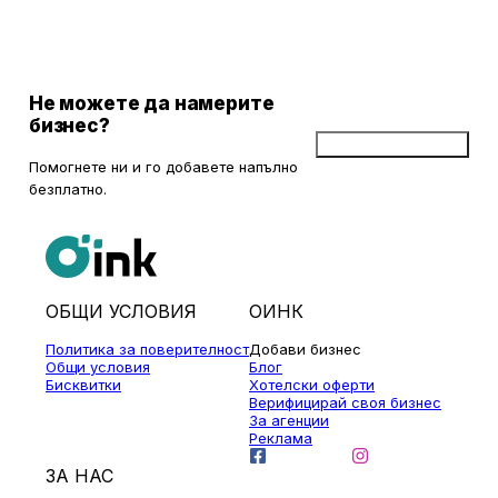
радиус от около 150 км, ще открием множество вълнуващи
възможности за еднодневни разходки, особено през есента,
когато природата се обагря в невероятни цветове. През този
сезон планините около столицата предлагат чист въздух, красива
природа и чудесни условия за туризъм и отдих.
Не можете да намерите
бизнес?
Добави бизнес
Помогнете ни и го добавете напълно
безплатно.
ОБЩИ УСЛОВИЯ
ОИНК
Политика за поверителност
Добави бизнес
Общи условия
Блог
Бисквитки
Хотелски оферти
Верифицирай своя бизнес
За агенции
Реклама
ЗА НАС