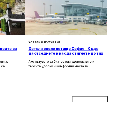
ХОТЕЛИ И ПЪТУВАНЕ
 които си
Хотели около летище София - Къде
да отседнете и как да стигнете до тях
ия за
Ако пътувате за бизнес или удоволствие и
 се
търсите удобни и комфортни места за
сива природа,
настаняване около летище София, то
ия за вас.
прочетете задължително тази статия. В нея ще
гарска кухня
разгледаме най-добрите хотели в близост до
рни
летището, удобните транспортни връзки, които
те място,
можете да използвате, и доверените
ткъснете от
таксиметрови компании, които ще ви осигурят
безпроблемно придвижване.
Добави бизнес