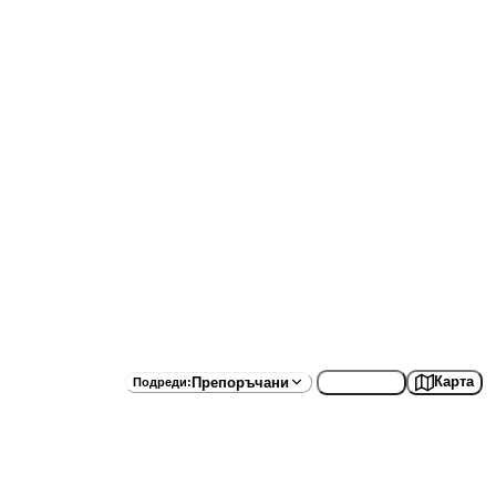
Списък
Карта
Препоръчани
Подреди
: