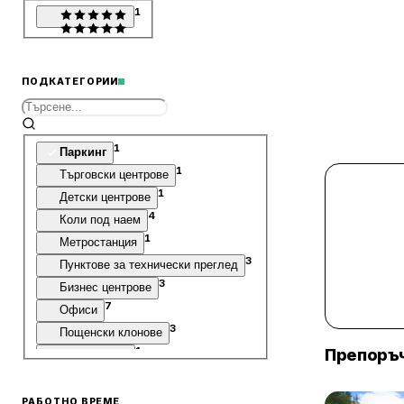
1
ПОДКАТЕГОРИИ
1
Паркинг
1
Търговски центрове
1
Детски центрове
4
Коли под наем
1
Метростанция
3
Пунктове за технически преглед
3
Бизнес центрове
7
Офиси
3
Пощенски клонове
1
Препоръч
Кино салони
1
Локации
РАБОТНО ВРЕМЕ