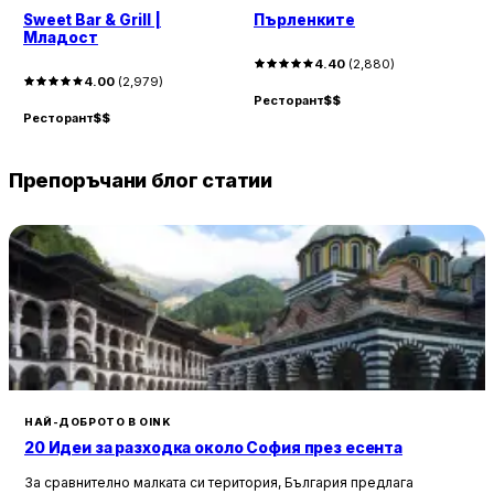
Sweet Bar & Grill |
Пърленките
Младост
4.40
(
2,880
)
4.00
(
2,979
)
Ресторант
$$
Р
Ресторант
$$
Препоръчани блог статии
НАЙ-ДОБРОТО В OINK
20 Идеи за разходка около София през есента
За сравнително малката си територия, България предлага