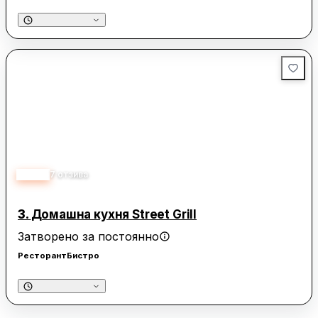
гостите. Менюто, макар и не много разнообразно, предлага
добре сготвени и вкусни ястия, които са на достъпни цени.
Специално внимание заслужават десертите, които са
силно препоръчвани от клиентите.
Заведението е идеално за обяд или вечеря, като предлага
добро съотношение между качество и цена. Обслужването
е на високо ниво, а персоналът се грижи за всяка
подробност, за да осигури удовлетворението на клиентите.
Бистро "Три в едно" е подходящо за семейни събития и
празненства, като предлага уютна и приветлива
атмосфера, която кара посетителите да се връщат отново.
4.40
7
отзива
3.
Домашна кухня Street Grill
Затворено за постоянно
Ресторант
Бистро