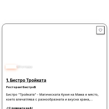
4.85
161
отзива
1.
Бистро Тройката
Ресторант
Бистро
$
Бистро "Тройката" - Магическата Кухня на Мама е място,
което впечатлява с разнообразната и вкусна храна,
приготвена с качествени продукти. Менюто е семпло, но
С помощта на AI