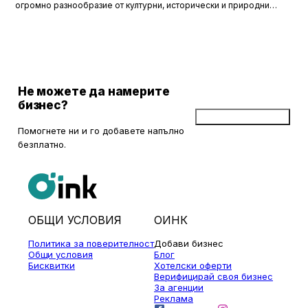
огромно разнообразие от културни, исторически и природни
забележителности. Ако разгледаме околностите на София в
радиус от около 150 км, ще открием множество вълнуващи
възможности за еднодневни разходки, особено през есента,
когато природата се обагря в невероятни цветове. През този
сезон планините около столицата предлагат чист въздух, красива
природа и чудесни условия за туризъм и отдих.
Не можете да намерите
бизнес?
Добави бизнес
Помогнете ни и го добавете напълно
безплатно.
ОБЩИ УСЛОВИЯ
ОИНК
Политика за поверителност
Добави бизнес
Общи условия
Блог
Бисквитки
Хотелски оферти
Верифицирай своя бизнес
За агенции
Реклама