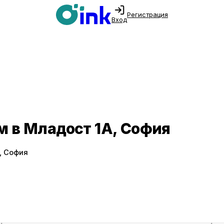
Регистрация
Вход
м в Младост 1А, София
, София