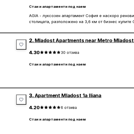
Стаи и апартаменти под наем
AGIA - луксозен апартамент София е наскоро ренови
столицата, разположено на 3,6 км от бизнес кулите 
обекта има асансьор, помещение за съхранение на б
На 6,8 км е търговският център „София Ринг Мол“, а
км.
2.
Mladost Apartments near Metro Mladost 
Апартаментът е просторен и разполага с 2 спални, 
4.30
30
отзива
сателитни канали, напълно оборудвана кухня със съ
баня с душ. Осигурени са кърпи и спално бельо, а 
Стаи и апартаменти под наем
шумоизолирано.
Софийският университет „Свети Климент Охридски“ е
Левски“ — на 7,6 км. Летище София се намира на 5 к
3.
Apartment Mladost 1a Iliana
4.20
6
отзива
Стаи и апартаменти под наем