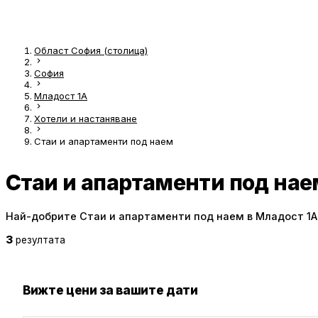
Област София (столица)
София
Младост 1А
Хотели и настаняване
Стаи и апартаменти под наем
Стаи и апартаменти под нае
Най-добрите Стаи и апартаменти под наем в Младост 1А
3
резултата
Вижте цени за вашите дати