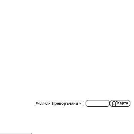
Списък
Карта
Препоръчани
Подреди
: