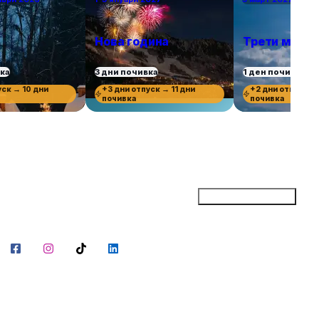
Нова година
Трети март
вка
3 дни почивка
1 ден почивка
уск → 10 дни
+3 дни отпуск → 11 дни
+2 дни отпуск →
почивка
почивка
Добави бизнес