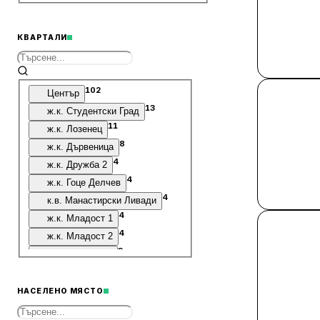
КВАРТАЛИ
102
Център
13
ж.к. Студентски Град
11
ж.к. Лозенец
8
ж.к. Дървеница
4
ж.к. Дружба 2
4
ж.к. Гоце Делчев
4
к.в. Манастирски Ливади
4
ж.к. Младост 1
4
ж.к. Младост 2
3
ж.к. Гео Милев
3
к.в. Хладилника
3
ж.к. Младост 1А
НАСЕЛЕНО МЯСТО
3
ж.к. Овча Купел 1