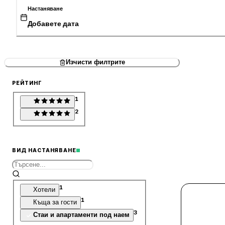
Настаняване
Добавете дата
Изчисти филтрите
РЕЙТИНГ
1
2
ВИД НАСТАНЯВАНЕ
1
Хотели
1
Къща за гости
3
Стаи и апартаменти под наем