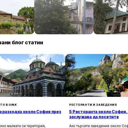
anto
Familia Fantastiko
Комплекс Орл
гнездо
89 € / нощувка
60 € / нощувка
86 
Китен
Бели Искър
ани блог статии
ТО В OINK
РЕСТОРАНТИ И ЗАВЕДЕНИЯ
а разходка около София през
5 Ресторанта около София,
заслужава да посетите
лно малката си територия,
Ако търсите заведение около Соф