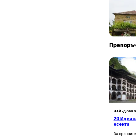
1
ж.к. Овча Купел 2
1
ж.к. Триъгълника-Надежда
1
к.в. Васил Левски
Villa Vin S
1
ж.к. Яворов
1
ж.к. Захарна Фабрика
Винарово
1
ж.к. Западен Парк
Препоръч
1
Зона Б-19
1
ж.к. Зона Б-5
1
ж.к. Зона Б-5-3
НАЙ-ДОБРО
20 Идеи з
есента
За сравните