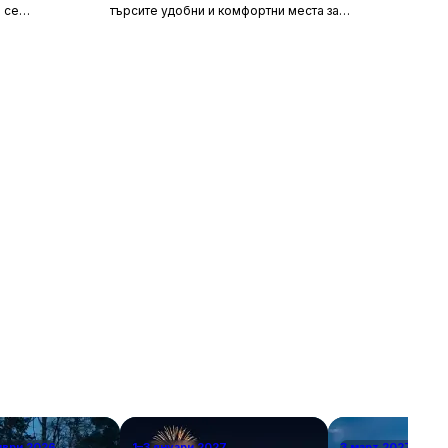
 се
търсите удобни и комфортни места за
сива природа,
настаняване около летище София, то
ия за вас.
прочетете задължително тази статия. В нея ще
гарска кухня
разгледаме най-добрите хотели в близост до
рни
летището, удобните транспортни връзки, които
те място,
можете да използвате, и доверените
ткъснете от
таксиметрови компании, които ще ви осигурят
безпроблемно придвижване.
мври 2026
1–3 януари 2027
3 март 2027 г.