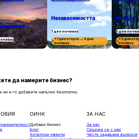
Независимостта
Коледа
инението
1 ден почивка
5 дни почи
+1 ден отпуск → 4 дни
+3 дни отп
почивка
почивка
почивка
ете да намерите бизнес?
 ни и го добавете напълно безплатно.
ЛОВИЯ
ОИНК
ЗА НАС
 поверителност
Добави бизнес
За нас
я
Блог
Свържи се с нас
Хотелски оферти
Често задавани въпроси