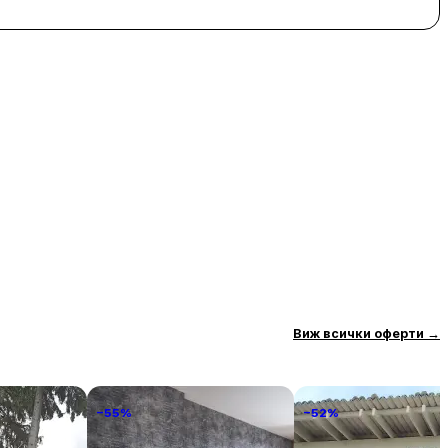
Виж всички оферти
→
−55%
−52%