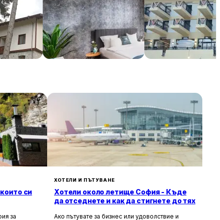
ово
National Palace Of Culture
Grand Hotel & Ther
1 Step Away!
Veliko Tarnovo
€ / нощувка
348 € / нощувка
106 € / н
София
Велико Търново
ХОТЕЛИ И ПЪТУВАНЕ
 които си
Хотели около летище София - Къде
да отседнете и как да стигнете до тях
ия за
Ако пътувате за бизнес или удоволствие и