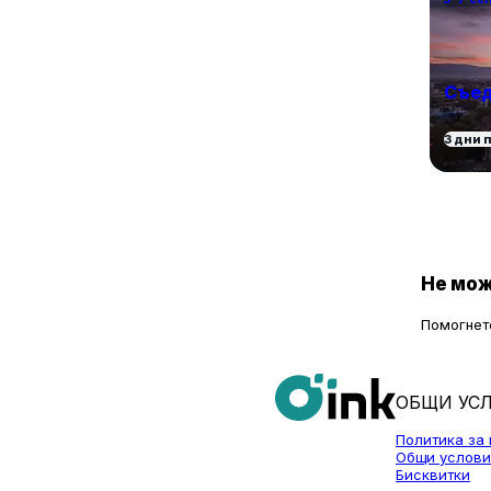
Съед
3 дни 
Не мож
Помогнете
ОБЩИ УС
Политика за
Общи услови
Бисквитки