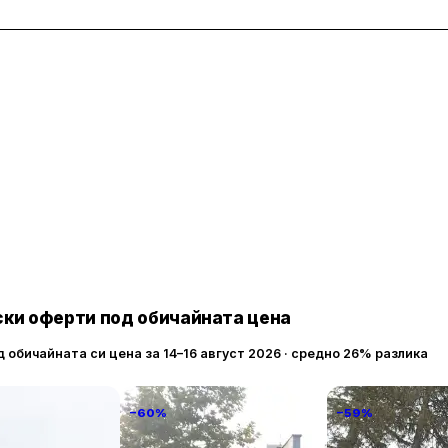
ки оферти под обичайната цена
д обичайната си цена за 14–16 август 2026 · средно 26% разлика
−60%
−59%