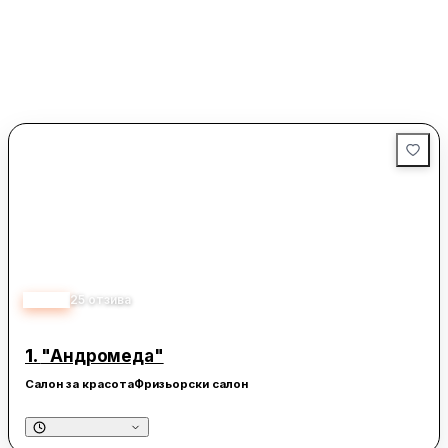
4.60
25
отзива
1.
"Андромеда"
Салон за красота
Фризьорски салон