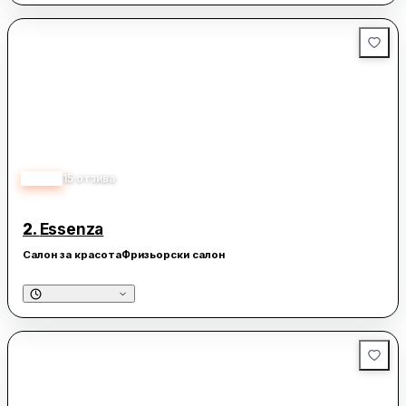
4.70
15
отзива
2.
Essenza
Салон за красота
Фризьорски салон