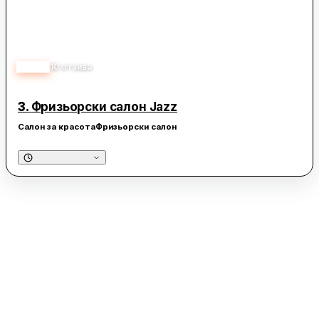
4.60
10
отзива
3.
Фризьорски салон Jazz
Салон за красота
Фризьорски салон