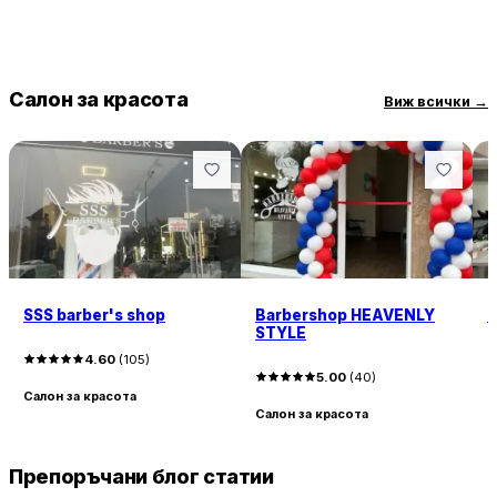
Салон за красота
Виж всички
→
SSS barber's shop
Barbershop HEAVENLY
С
STYLE
4.60
(
105
)
5.00
(
40
)
Салон за красота
С
Салон за красота
Препоръчани блог статии