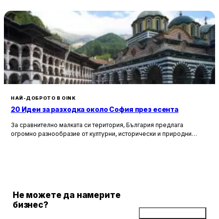
НАЙ-ДОБРОТО В OINK
20 Идеи за разходка около София през есента
За сравнително малката си територия, България предлага
огромно разнообразие от културни, исторически и природни
забележителности. Ако разгледаме околностите на София в
радиус от около 150 км, ще открием множество вълнуващи
възможности за еднодневни разходки, особено през есента,
когато природата се обагря в невероятни цветове. През този
сезон планините около столицата предлагат чист въздух, красива
природа и чудесни условия за туризъм и отдих.
Не можете да намерите
бизнес?
Добави бизнес