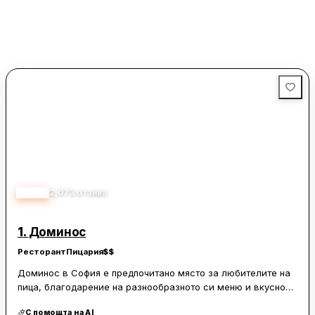
4.40
2,073
отзива
1.
Доминос
Ресторант
Пицария
$$
Доминос в София е предпочитано място за любителите на
пица, благодарение на разнообразното си меню и вкусно
приготвени ястия. Клиентите често хвалят качеството на
С помощта на AI