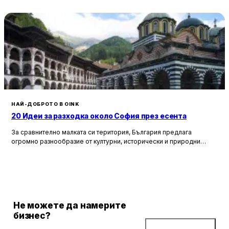
НАЙ-ДОБРОТО В OINK
20 Идеи за разходка около София през есента
За сравнително малката си територия, България предлага
огромно разнообразие от културни, исторически и природни
забележителности. Ако разгледаме околностите на София в
радиус от около 150 км, ще открием множество вълнуващи
възможности за еднодневни разходки, особено през есента,
когато природата се обагря в невероятни цветове. През този
сезон планините около столицата предлагат чист въздух, красива
природа и чудесни условия за туризъм и отдих.
Не можете да намерите
бизнес?
Добави бизнес