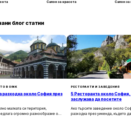
асота
Салон за красота
Салон за
ани блог статии
ТО В OINK
РЕСТОРАНТИ И ЗАВЕДЕНИЯ
а разходка около София през
5 Ресторанта около София,
заслужава да посетите
лно малката си територия,
Ако търсите заведение около Соф
редлага огромно разнообразие от
разходка през уикенда, където да
сторически и природни
насладите на вкусна храна и кра
лности. Ако разгледаме
имаме няколко отлични предложен
 на София в радиус от около 150
Искате да опитате автентична бъл