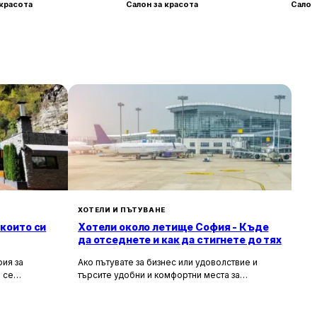
 красота
Салон за красота
Салон
ХОТЕЛИ И ПЪТУВАНЕ
 които си
Хотели около летище София - Къде
да отседнете и как да стигнете до тях
ия за
Ако пътувате за бизнес или удоволствие и
 се
търсите удобни и комфортни места за
сива природа,
настаняване около летище София, то
ия за вас.
прочетете задължително тази статия. В нея ще
гарска кухня
разгледаме най-добрите хотели в близост до