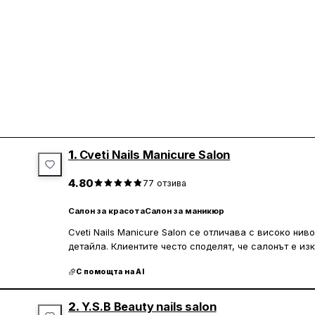
1.
Cveti Nails Manicure Salon
4.80
77
отзива
Салон за красота
Салон за маникюр
Cveti Nails Manicure Salon се отличава с високо ни
детайла. Клиентите често споделят, че салонът е из
хигиената е на топ ниво. Персоналът е приветлив и 
С помощта на AI
осигури индивидуален подход към всеки клиент. Мат
високо качество, а услугите, които предлагат, са 
за хора с алергии към гел лак.
2.
Y.S.B Beauty nails salon