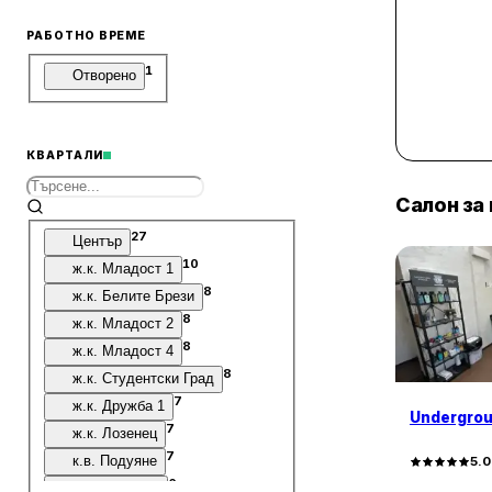
РАБОТНО ВРЕМЕ
1
Отворено
КВАРТАЛИ
Салон за
27
Център
10
ж.к. Младост 1
8
ж.к. Белите Брези
8
ж.к. Младост 2
8
ж.к. Младост 4
8
ж.к. Студентски Град
7
ж.к. Дружба 1
Undergrou
7
ж.к. Лозенец
7
к.в. Подуяне
5.
6
ж.к. Люлин 8