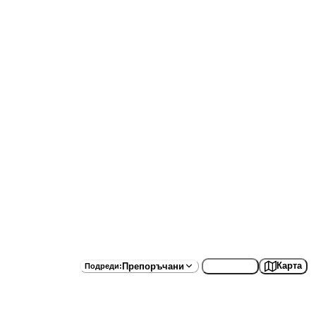
Списък
Карта
Препоръчани
Подреди
: