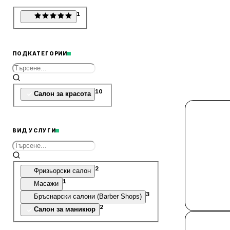
1
ПОДКАТЕГОРИИ
10
Салон за красота
ВИД УСЛУГИ
2
Фризьорски салон
1
Масажи
3
Бръснарски салони (Barber Shops)
2
Салон за маникюр