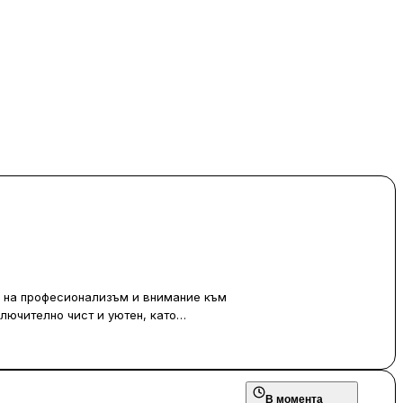
во на професионализъм и внимание към
ключително чист и уютен, като
отзивчив, като винаги се стреми да
ериалите, с които се работи, са с
разнообразни и включват решения дори
В момента