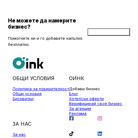
когато природата се обагря в невероятни цветове. През този
сезон планините около столицата предлагат чист въздух, красива
природа и чудесни условия за туризъм и отдих.
Не можете да намерите
бизнес?
Добави бизнес
Помогнете ни и го добавете напълно
безплатно.
ОБЩИ УСЛОВИЯ
ОИНК
Политика за поверителност
Добави бизнес
Общи условия
Блог
Бисквитки
Хотелски оферти
Верифицирай своя бизнес
За агенции
Реклама
ЗА НАС
За нас