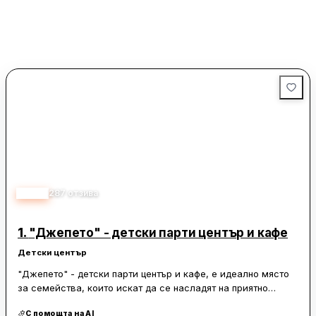
4.20
287
отзива
1.
"Джепето" - детски парти център и кафе
Детски център
"Джепето" - детски парти център и кафе, е идеално място
за семейства, които искат да се насладят на приятно
изживяване. Центърът предлага разнообразна и вкусна
С помощта на AI