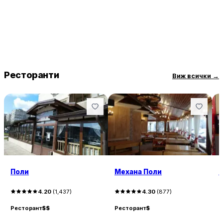
Ресторанти
Виж всички
→
Поли
Механа Поли
Ш
4.20
(
1,437
)
4.30
(
877
)
Ресторант
$$
Ресторант
$
Р