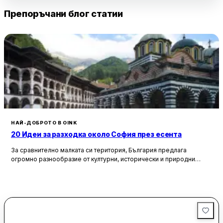
Препоръчани блог статии
НАЙ-ДОБРОТО В OINK
20 Идеи за разходка около София през есента
За сравнително малката си територия, България предлага
огромно разнообразие от културни, исторически и природни
забележителности. Ако разгледаме околностите на София в
радиус от около 150 км, ще открием множество вълнуващи
възможности за еднодневни разходки, особено през есента,
когато природата се обагря в невероятни цветове. През този
сезон планините около столицата предлагат чист въздух, красива
природа и чудесни условия за туризъм и отдих.