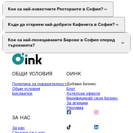
Кои са най-известните Ресторанти в София?
Къде да открием най-добрите Кафенета в София?
Кои са най-посещаваните Барове в София според
търсенията?
ОБЩИ УСЛОВИЯ
ОИНК
Политика за поверителност
Добави бизнес
Общи условия
Блог
Бисквитки
Хотелски оферти
Верифицирай своя бизнес
За агенции
Реклама
ЗА НАС
За нас
Свържи се с нас