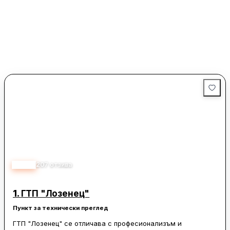
4.40
207
отзива
1.
ГТП "Лозенец"
Пункт за технически преглед
ГТП "Лозенец" се отличава с професионализъм и