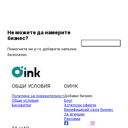
забележителности. Ако разгледаме околностите на София в
радиус от около 150 км, ще открием множество вълнуващи
възможности за еднодневни разходки, особено през есента,
когато природата се обагря в невероятни цветове. През този
сезон планините около столицата предлагат чист въздух, красива
природа и чудесни условия за туризъм и отдих.
Не можете да намерите
бизнес?
Добави бизнес
Помогнете ни и го добавете напълно
безплатно.
ОБЩИ УСЛОВИЯ
ОИНК
Политика за поверителност
Добави бизнес
Общи условия
Блог
Бисквитки
Хотелски оферти
Верифицирай своя бизнес
За агенции
Реклама