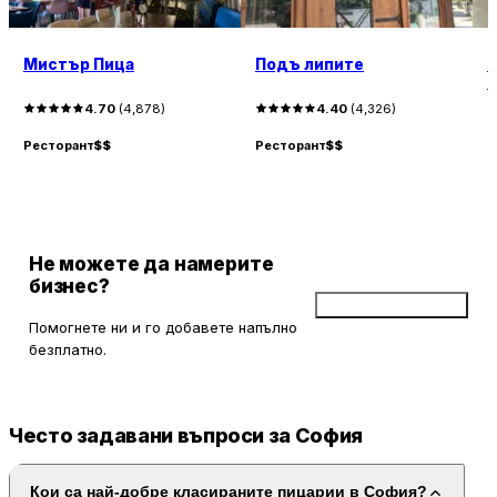
Мистър Пица
Подъ липите
Я
4.70
(
4,878
)
4.40
(
4,326
)
Ресторант
$$
Ресторант
$$
Р
Не можете да намерите
бизнес?
Добави бизнес
Помогнете ни и го добавете напълно
безплатно.
Често задавани въпроси за София
Кои са най-добре класираните пицарии в София?