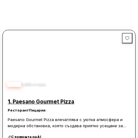
4.70
1,486
отзива
1.
Paesano Gourmet Pizza
Ресторант
Пицария
Paesano Gourmet Pizza впечатлява с уютна атмосфера и
модерна обстановка, която създава приятно усещане за
комфорт. Локацията е удобна, а интериорът е светъл и
С помощта на AI