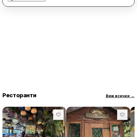
ястия, което прави заведението подходящо за
непретенциозно хапване.
Обслужването в „Роялс“ е високо оценено, като
персоналът е описан като мил и бърз. Атмосферата е
спокойна и предразполагаща към приятни моменти с
приятели или семейство. Въпреки че асортиментът може
да бъде по-богат, ресторантът компенсира с качеството на
храната и вниманието към клиента. Това е място, което
заслужава да бъде посетено отново.
Ресторанти
Виж всички
→