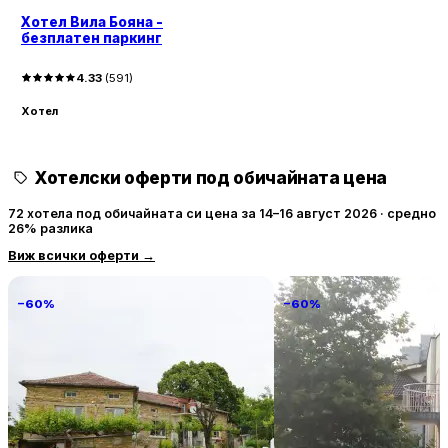
Хотел Вила Бояна -
безплатен паркинг
4.33
(
591
)
Хотел
Хотелски оферти под обичайната цена
72 хотела под обичайната си цена за 14–16 август 2026 · средно
26% разлика
Виж всички оферти
→
−60%
−60%
Villa Vin Santo
Familia Fantastiko