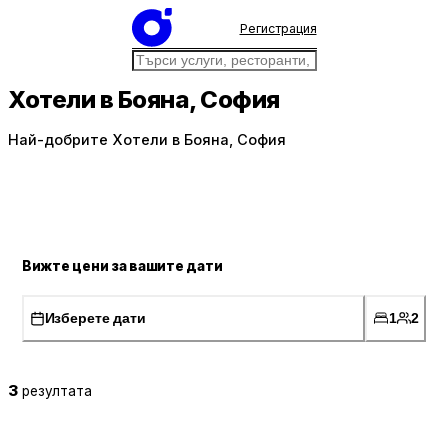
Регистрация
Хотели в Бояна, София
Най-добрите Хотели в Бояна, София
Вижте цени за вашите дати
Изберете дати
1
2
3
резултата