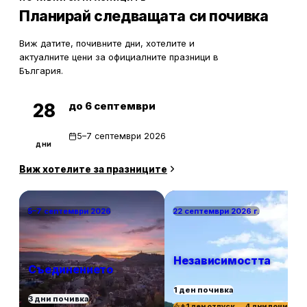
Планирай следващата си почивка
Виж датите, почивните дни, хотелите и
актуалните цени за официалните празници в
България.
до 6 септември
28
5–7 септември 2026
дни
Виж хотелите за празниците
5–7 септември 2026
22 септември 2026 г.
Независимостта
Съединението
1 ден почивка
3 дни почивка
+1 ден отпуск → 4 дни почивка