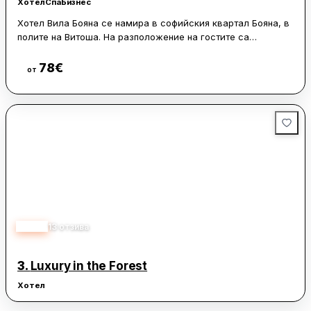
Хотел
Спа
Бизнес
Хотел Вила Бояна се намира в софийския квартал Бояна, в
полите на Витоша. На разположение на гостите са
безплатен частен паркинг и безплатен Wi-Fi интернет.
78
€
Виж цени
от
Стаите са оборудвани с елегантни бани с тоалетни
принадлежности, минибар и телевизор. До хотела има
ресторант, който предлага италианска и българска кухня.
Прочутата Боянска църква е на 400 метра, а Националният
исторически музей - на 1,2 километра. До центъра на
София се стига с кола за 15 минути, а до ски лифт
Симеоново - за 10 минути.
4.70
13
отзива
3.
Luxury in the Forest
Хотел