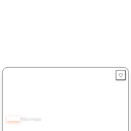
4.60
728
отзива