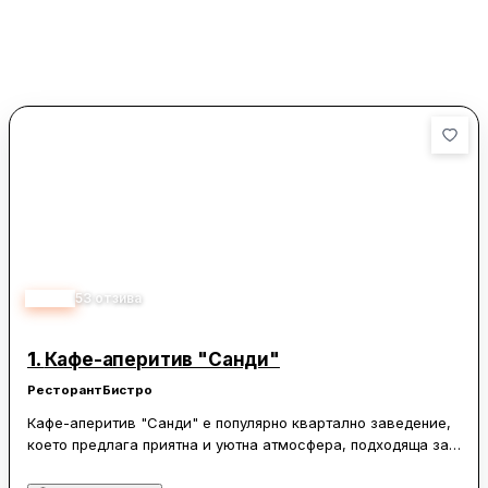
4.30
53
отзива
1.
Кафе-аперитив "Санди"
Ресторант
Бистро
Кафе-аперитив "Санди" е популярно квартално заведение,
което предлага приятна и уютна атмосфера, подходяща за
вечеря с приятели или малки празненства. Просторното и