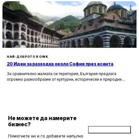
НАЙ-ДОБРОТО В OINK
20 Идеи за разходка около София през есента
За сравнително малката си територия, България предлага
огромно разнообразие от културни, исторически и природни
забележителности. Ако разгледаме околностите на София в
радиус от около 150 км, ще открием множество вълнуващи
възможности за еднодневни разходки, особено през есента,
когато природата се обагря в невероятни цветове. През този
сезон планините около столицата предлагат чист въздух, красива
природа и чудесни условия за туризъм и отдих.
Не можете да намерите
бизнес?
Добави бизнес
Помогнете ни и го добавете напълно