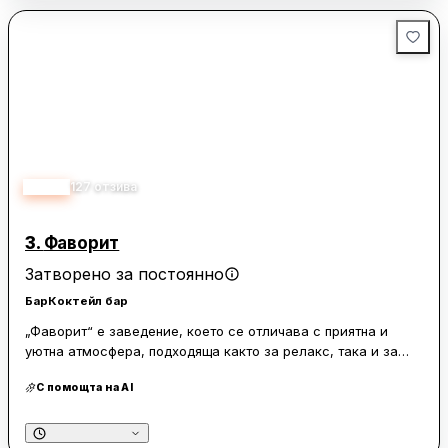
4.00
127
отзива
3.
Фаворит
Затворено за постоянно
Бар
Коктейл бар
„Фаворит“ е заведение, което се отличава с приятна и
уютна атмосфера, подходяща както за релакс, така и за
гледане на мачове. Посетителите често споменават
С помощта на AI
доброто обслужване, което допринася за положителното
изживяване. Мястото предлага разнообразие от менюта с
ястия и напитки, включително страхотни шейкове, които се