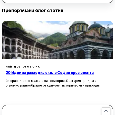
радват на особена популярност.
Препоръчани блог статии
Цените в „Фаворит“ са често описвани като атрактивни,
което го прави предпочитано място за много хора.
Чистотата също е аспект, който не остава незабелязан от
клиентите. Заведение, което предлага спокойствие и
комфорт, „Фаворит“ е идеално за тези, които търсят
приятно местенце за почивка или социални събития.
НАЙ-ДОБРОТО В OINK
20 Идеи за разходка около София през есента
За сравнително малката си територия, България предлага
огромно разнообразие от културни, исторически и природни
забележителности. Ако разгледаме околностите на София в
радиус от около 150 км, ще открием множество вълнуващи
възможности за еднодневни разходки, особено през есента,
когато природата се обагря в невероятни цветове. През този
сезон планините около столицата предлагат чист въздух, красива
природа и чудесни условия за туризъм и отдих.