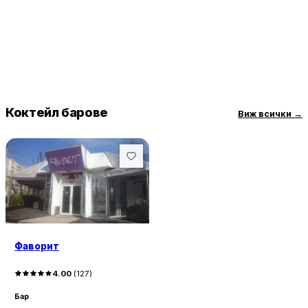
Коктейл барове
Виж всички
→
Фаворит
4.00
(
127
)
Бар