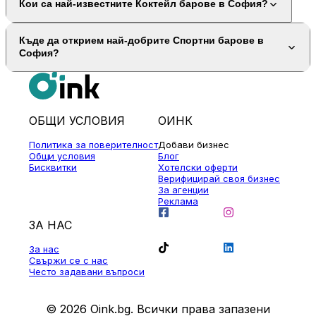
Кои са най-известните Коктейл барове в София?
Къде да открием най-добрите Спортни барове в
София?
ОБЩИ УСЛОВИЯ
ОИНК
Политика за поверителност
Добави бизнес
Общи условия
Блог
Бисквитки
Хотелски оферти
Верифицирай своя бизнес
За агенции
Реклама
ЗА НАС
За нас
Свържи се с нас
Често задавани въпроси
© 2026 Oink.bg. Всички права запазени