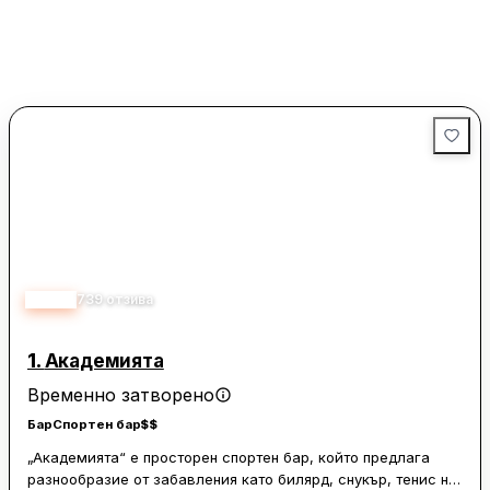
4.40
739
отзива
1.
Академията
Временно затворено
Бар
Спортен бар
$$
„Академията“ е просторен спортен бар, който предлага
разнообразие от забавления като билярд, снукър, тенис на