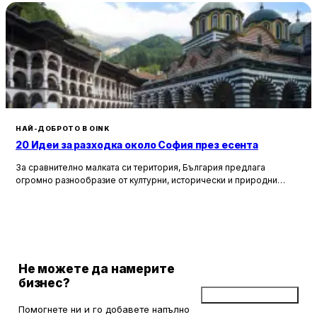
НАЙ-ДОБРОТО В OINK
20 Идеи за разходка около София през есента
За сравнително малката си територия, България предлага
огромно разнообразие от културни, исторически и природни
забележителности. Ако разгледаме околностите на София в
радиус от около 150 км, ще открием множество вълнуващи
възможности за еднодневни разходки, особено през есента,
когато природата се обагря в невероятни цветове. През този
сезон планините около столицата предлагат чист въздух, красива
природа и чудесни условия за туризъм и отдих.
Не можете да намерите
бизнес?
Добави бизнес
Помогнете ни и го добавете напълно