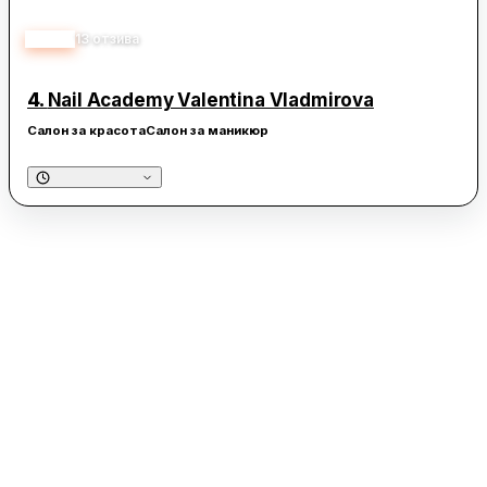
5.00
13
отзива
4.
Nail Academy Valentina Vladmirova
Салон за красота
Салон за маникюр