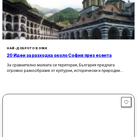
НАЙ-ДОБРОТО В OINK
20 Идеи за разходка около София през есента
За сравнително малката си територия, България предлага
огромно разнообразие от културни, исторически и природни
забележителности. Ако разгледаме околностите на София в
радиус от около 150 км, ще открием множество вълнуващи
възможности за еднодневни разходки, особено през есента,
когато природата се обагря в невероятни цветове. През този
сезон планините около столицата предлагат чист въздух, красива
природа и чудесни условия за туризъм и отдих.