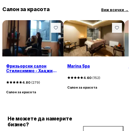
Салон за красота
Виж всички
→
Фризьорски салон
Marina Spa
E
Стилисиммо - Хаджи
Димитър
4.60
(
152
)
4.80
(
279
)
Салон за красота
С
Салон за красота
Не можете да намерите
бизнес?
Добави бизнес