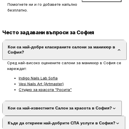
Помогнете ни и го добавете напълно
безплатно.
Често задавани въпроси за София
Кои са най-добре класираните салони за маникюр в
София?
Сред най-високо оценените салони за маникюр в София се
нареждат:
Indigo Nails Lab Sofia
Vesi Nails Art (Artmaster)
Студио за красота "Росита"
Кои са най-известните Салон за красота в София?
Къде да открием най-добрите СПА услуги в София?