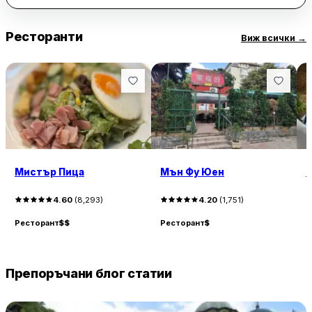
Ресторанти
Виж всички
→
Мистър Пица
Мън Фу Юен
С
4.60
(
8,293
)
4.20
(
1,751
)
Ресторант
$$
Ресторант
$
Р
Препоръчани блог статии