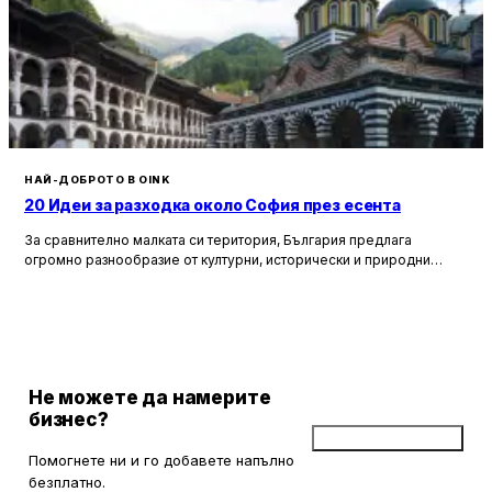
НАЙ-ДОБРОТО В OINK
20 Идеи за разходка около София през есента
За сравнително малката си територия, България предлага
огромно разнообразие от културни, исторически и природни
забележителности. Ако разгледаме околностите на София в
радиус от около 150 км, ще открием множество вълнуващи
възможности за еднодневни разходки, особено през есента,
когато природата се обагря в невероятни цветове. През този
сезон планините около столицата предлагат чист въздух, красива
природа и чудесни условия за туризъм и отдих.
Не можете да намерите
бизнес?
Добави бизнес
Помогнете ни и го добавете напълно
безплатно.