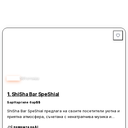
4.60
501
отзива
1.
ShiSha Bar SpeShial
Бар
Наргиле бар
$$
ShiSha Bar SpeShial предлага на своите посетители уютна и
приятна атмосфера, съчетана с ненатрапчива музика и
автентичен интериорен дизайн. Мястото е известно с
С помощта на AI