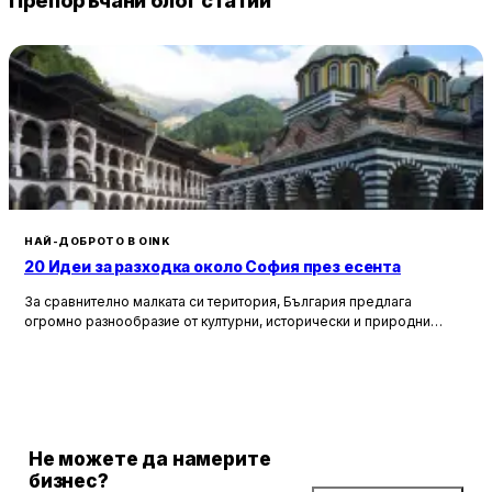
Препоръчани блог статии
НАЙ-ДОБРОТО В OINK
20 Идеи за разходка около София през есента
За сравнително малката си територия, България предлага
огромно разнообразие от културни, исторически и природни
забележителности. Ако разгледаме околностите на София в
радиус от около 150 км, ще открием множество вълнуващи
възможности за еднодневни разходки, особено през есента,
когато природата се обагря в невероятни цветове. През този
сезон планините около столицата предлагат чист въздух, красива
природа и чудесни условия за туризъм и отдих.
Не можете да намерите
бизнес?