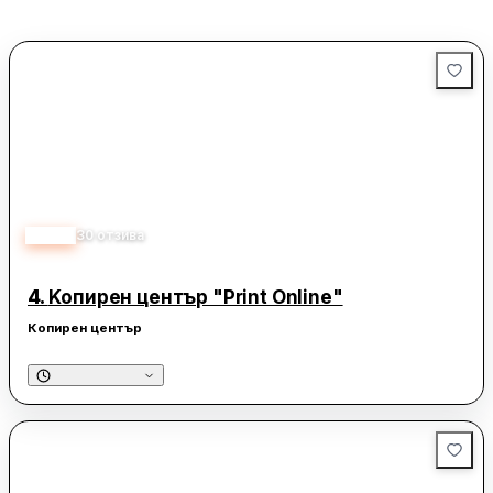
възможности за еднодневни разходки, особено през есента,
когато природата се обагря в невероятни цветове. През този
сезон планините около столицата предлагат чист въздух, красива
природа и чудесни условия за туризъм и отдих.
4.70
30
отзива
4.
Kопирен център "Print Online"
Копирен център