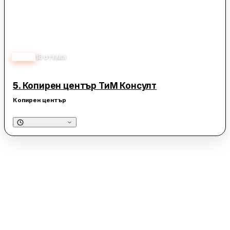
5.00
18
отзива
5.
Копирен център ТиМ Консулт
Копирен център