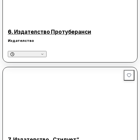
6.
Издателство Протуберанси
Издателство
7.
Издателство „Стилует“