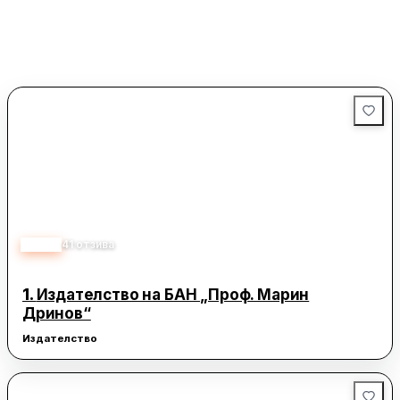
4.30
41
отзива
1.
Издателство на БАН „Проф. Марин
Дринов“
Издателство