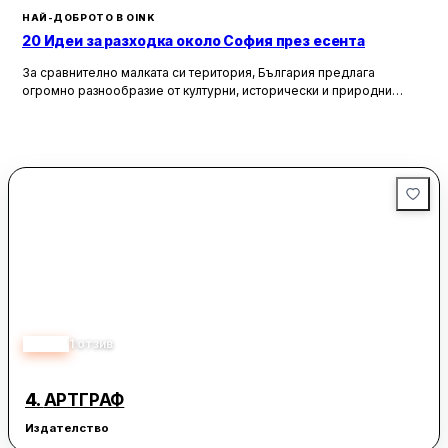
НАЙ-ДОБРОТО В OINK
20 Идеи за разходка около София през есента
За сравнително малката си територия, България предлага
огромно разнообразие от културни, исторически и природни
забележителности. Ако разгледаме околностите на София в
радиус от около 150 км, ще открием множество вълнуващи
възможности за еднодневни разходки, особено през есента,
когато природата се обагря в невероятни цветове. През този
сезон планините около столицата предлагат чист въздух, красива
природа и чудесни условия за туризъм и отдих.
5.00
1
отзив
4.
АРТГРАФ
Издателство