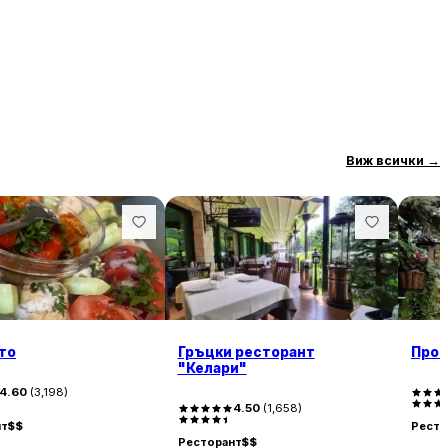
Виж всички
→
то
Гръцки ресторант
Проя
"Келари"
4.60
(
3,198
)
4.50
(
1,658
)
нт
$$
Ресто
Ресторант
$$