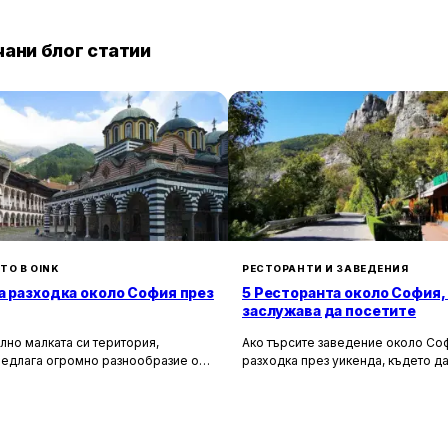
ани блог статии
ТО В OINK
РЕСТОРАНТИ И ЗАВЕДЕНИЯ
а разходка около София през
5 Ресторанта около София,
заслужава да посетите
лно малката си територия,
Ако търсите заведение около Соф
редлага огромно разнообразие от
разходка през уикенда, където да
сторически и природни
насладите на вкусна храна и кра
лности. Ако разгледаме
имаме няколко отлични предложен
 на София в радиус от около 150
Искате да опитате автентична бъл
рием множество вълнуващи
или да се потопите в нови кулина