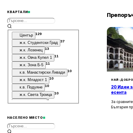
1
Поръчка на храна и напитки на бара
1
Високи столове
КВАРТАЛИ
Препоръч
1
Хапване набързо
1
Салатен бар
129
Център
37
ж.к. Студентски Град
13
ж.к. Лозенец
11
ж.к. Овча Купел 1
11
ж.к. Зона Б-5
10
к.в. Манастирски Ливади
10
ж.к. Младост 1
НАЙ-ДОБРО
10
20 Идеи з
к.в. Подуяне
есента
10
ж.к. Света Троица
9
За сравните
ж.к. Дружба 1
България п
9
ж.к. Красно Село
културни, и
9
ж.к. Младост 4
забележите
НАСЕЛЕНО МЯСТО
околностите
8
ж.к. Дружба 2
км, ще отк
8
ж.к. Гео Милев