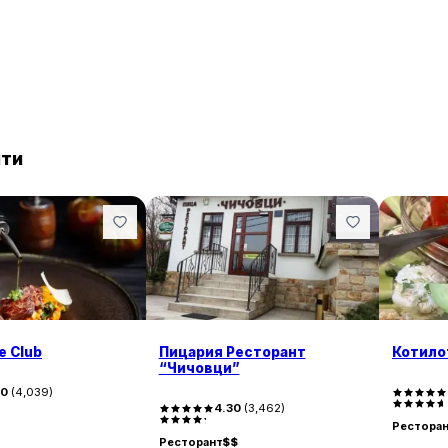
нти
ie Club
Пицария Ресторант
Котило
“Чичовци”
90
(
4,039
)
4.30
(
3,462
)
Рестора
Ресторант
$$