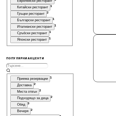
Европейски ресторант
1
Китайски ресторант
2
Гръцки ресторант
1
Български ресторант
1
Италиански ресторант
1
Сръбски ресторант
1
Японски ресторант
ПОПУЛЯРНИ АКЦЕНТИ
1
Приема резервации
2
Доставка
2
Места отвън
2
Подходящо за деца
3
Обяд
2
Вечеря