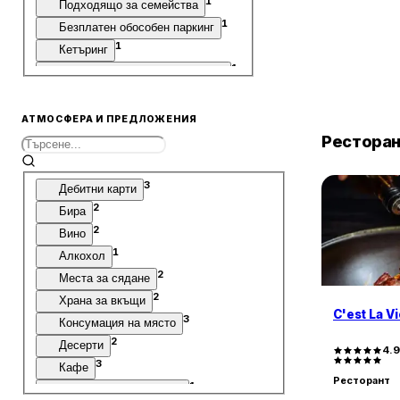
1
Подходящо за семейства
1
Безплатен обособен паркинг
1
Кетъринг
1
Безплатен паркинг на улицата
1
Детско меню
АТМОСФЕРА И ПРЕДЛОЖЕНИЯ
Рестора
3
Дебитни карти
2
Бира
2
Вино
1
Алкохол
2
Места за сядане
2
Храна за вкъщи
C'est La V
3
Консумация на място
2
Десерти
4.
3
Кафе
Ресторант
1
Избор за вегетарианци