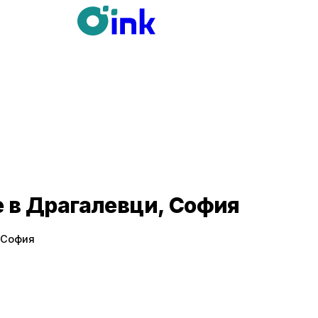
е в Драгалевци, София
 София