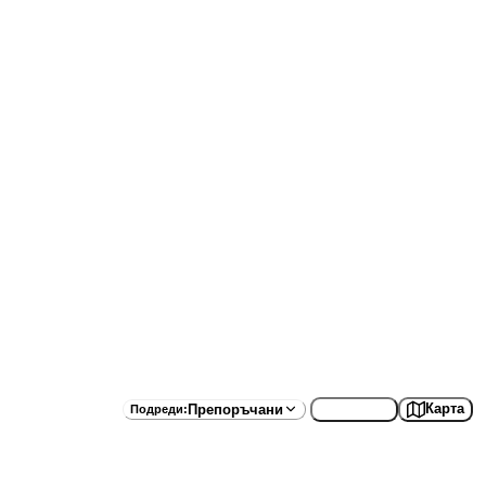
Списък
Карта
Препоръчани
Подреди
: