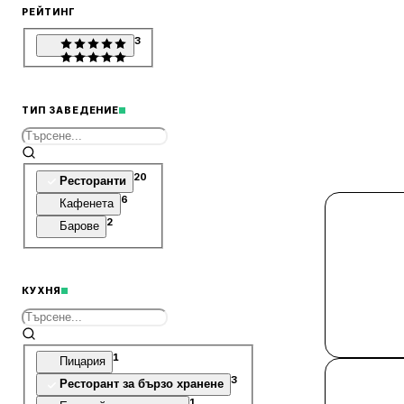
РЕЙТИНГ
3
ТИП ЗАВЕДЕНИЕ
20
Ресторанти
6
Кафенета
2
Барове
КУХНЯ
1
Пицария
3
Ресторант за бързо хранене
1