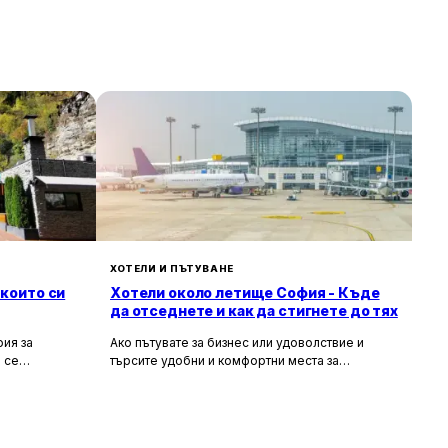
ХОТЕЛИ И ПЪТУВАНЕ
 които си
Хотели около летище София - Къде
да отседнете и как да стигнете до тях
ия за
Ако пътувате за бизнес или удоволствие и
 се
търсите удобни и комфортни места за
сива природа,
настаняване около летище София, то
ия за вас.
прочетете задължително тази статия. В нея ще
гарска кухня
разгледаме най-добрите хотели в близост до
рни
летището, удобните транспортни връзки, които