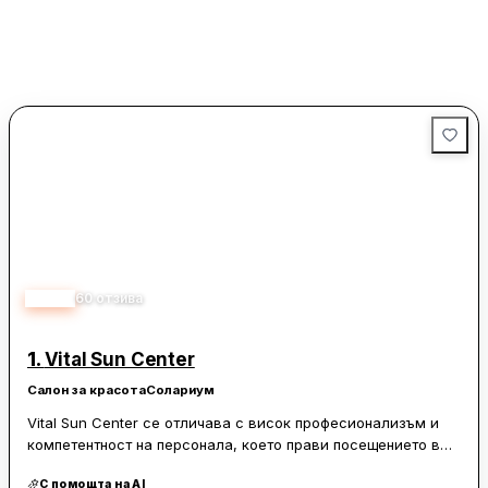
4.70
60
отзива
1.
Vital Sun Center
Салон за красота
Солариум
Vital Sun Center се отличава с висок професионализъм и
компетентност на персонала, което прави посещението в
центъра истинско удоволствие. Клиентите често отбелязват
С помощта на AI