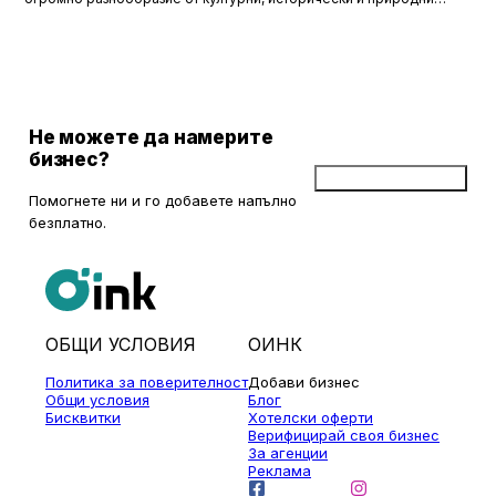
забележителности. Ако разгледаме околностите на София в
радиус от около 150 км, ще открием множество вълнуващи
възможности за еднодневни разходки, особено през есента,
когато природата се обагря в невероятни цветове. През този
сезон планините около столицата предлагат чист въздух, красива
природа и чудесни условия за туризъм и отдих.
Не можете да намерите
бизнес?
Добави бизнес
Помогнете ни и го добавете напълно
безплатно.
ОБЩИ УСЛОВИЯ
ОИНК
Политика за поверителност
Добави бизнес
Общи условия
Блог
Бисквитки
Хотелски оферти
Верифицирай своя бизнес
За агенции
Реклама