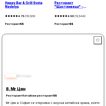
Happy Bar & Grill Sveta
Ресторант
D
Nedelya
"Щастливеца" -
Витошка
4.75
(
19,129
)
4.50
(
12,544
)
Р
Ресторант
$$
Ресторант
$$
4.80
98
отзива
8.
Mr Цян
Ресторант
Китайски ресторант
$$
Mr Цян в София се откроява с вкусна китайска храна, която