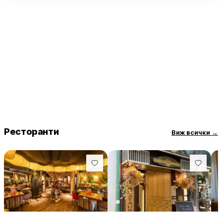
Обстановката е приятна и просторна, като гостите могат да
избират между места на закрито и открито. Чистотата е на
добро ниво, а персоналът е любезен и внимателен,
осигурявайки бързо обслужване. Ресторантът е подходящ
за семейства, като дори малки деца са добре дошли.
Единственият минус е, че не работи в неделя, но това не
намалява популярността му сред редовните посетители.
Ресторанти
Виж всички
→