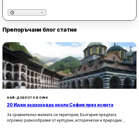
изживяване за посетителите. Мястото е особено
подходящо за обяд в работни дни, като предлага
възможност за хранене на място или за вземане на храна
за вкъщи. Менюто включва базови предложения,
Препоръчани блог статии
характерни за китайската кухня, и въпреки че понякога
някои ястия се изчерпват по обед, качеството и свежестта
на храната са гарантирани.
Обслужването в Мистър Райс е бързо и учтиво, дори в
натоварените обедни часове. Персоналът е внимателен и
отзивчив, което допринася за положителното впечатление
на клиентите. Ресторантът се намира на централна локация
и предлага удобства като плащане с карта. Въпреки че
понякога има дълги опашки, посетителите са готови да
изчакат заради отличното качество на храната и приятната
НАЙ-ДОБРОТО В OINK
обстановка.
20 Идеи за разходка около София през есента
За сравнително малката си територия, България предлага
огромно разнообразие от културни, исторически и природни
забележителности. Ако разгледаме околностите на София в
радиус от около 150 км, ще открием множество вълнуващи
възможности за еднодневни разходки, особено през есента,