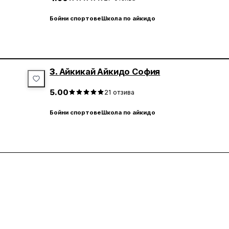
Бойни спортове
Школа по айкидо
3.
Айкикай Айкидо София
5.00
21
отзива
Бойни спортове
Школа по айкидо