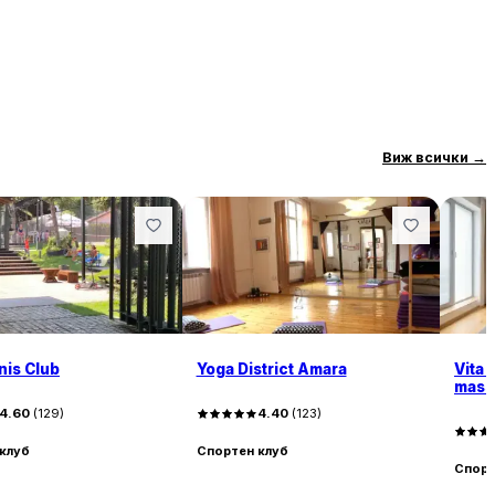
Виж всички
→
is Club
Yoga District Amara
Vita 
mass
4.60
(
129
)
4.40
(
123
)
клуб
Спортен клуб
Спорт