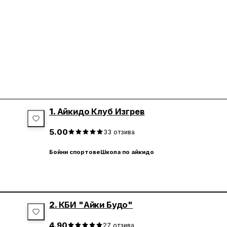
1.
Айкидо Клуб Изгрев
5.00
33
отзива
Бойни спортове
Школа по айкидо
2.
КБИ "Айки Будо"
4.90
27
отзива