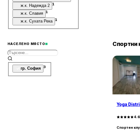
1
ж.к. Надежда 2
1
ж.к. Славия
1
ж.к. Сухата Река
Спортни 
НАСЕЛЕНО МЯСТО
3
гр. София
Yoga Distr
4.
Спортен кл