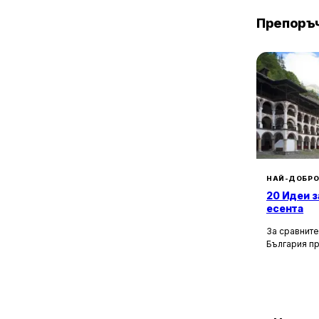
Препоръч
НАЙ-ДОБРО
20 Идеи з
есента
За сравните
България п
културни, и
забележите
околностите
км, ще отк
възможности