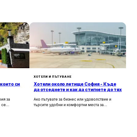
ХОТЕЛИ И ПЪТУВАНЕ
 които си
Хотели около летище София - Къде
да отседнете и как да стигнете до тях
ия за
Ако пътувате за бизнес или удоволствие и
 се
търсите удобни и комфортни места за
сива природа,
настаняване около летище София, то
ия за вас.
прочетете задължително тази статия. В нея ще
гарска кухня
разгледаме най-добрите хотели в близост до
рни
летището, удобните транспортни връзки, които
те място,
можете да използвате, и доверените