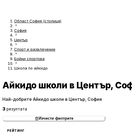
Област София (столица)
София
Център
Спорт и развлечение
Бойни спортове
Школа по айкидо
Айкидо школи в Център, Со
Най-добрите Айкидо школи в Център, София
3
резултата
Изчисти филтрите
РЕЙТИНГ