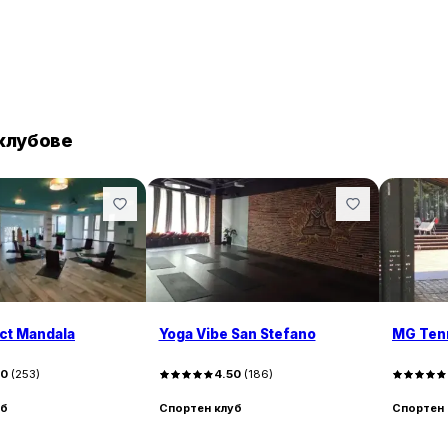
клубове
ict Mandala
Yoga Vibe San Stefano
MG Tenn
60
(
253
)
4.50
(
186
)
уб
Спортен клуб
Спортен 