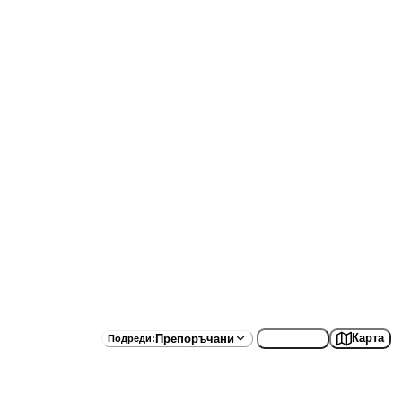
Списък
Карта
Препоръчани
Подреди
: