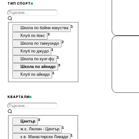
5
Паркове
ТИП СПОРТ
1
Школа по бойни изкуства
2
Клуб по бокс
2
Школа по таекуондо
1
Клуб по джудо
1
Школа по кунг-фу
3
Школа по айкидо
1
Клуб по айкидо
КВАРТАЛИ
3
Център
1
ж.к. Люлин - Център
1
к.в. Манастирски Ливади