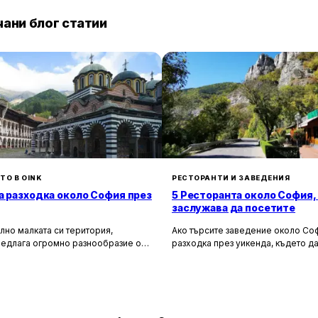
ани блог статии
ТО В OINK
РЕСТОРАНТИ И ЗАВЕДЕНИЯ
а разходка около София през
5 Ресторанта около София,
заслужава да посетите
лно малката си територия,
Ако търсите заведение около Соф
редлага огромно разнообразие от
разходка през уикенда, където да
сторически и природни
насладите на вкусна храна и кра
лности. Ако разгледаме
имаме няколко отлични предложен
 на София в радиус от около 150
Искате да опитате автентична бъл
рием множество вълнуващи
или да се потопите в нови кулина
 за еднодневни разходки,
изкушения? Може би просто търси