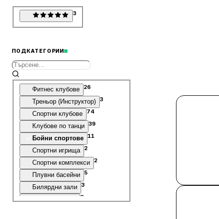
3
ПОДКАТЕГОРИИ
26
Фитнес клубове
3
Треньор (Инструктор)
74
Спортни клубове
39
Клубове по танци
11
Бойни спортове
2
Спортни игрища
2
Спортни комплекси
5
Плувни басейни
3
Билярдни зали
8
Лов и Риболов
16
Спорт хоби и развлечение