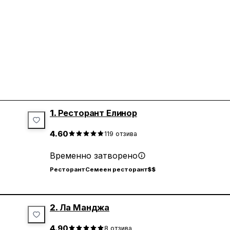
1.
Ресторант Елинор
4.60
119
отзива
Временно затворено
Ресторант
Семеен ресторант
$$
2.
Ла Манджа
4.90
8
отзива