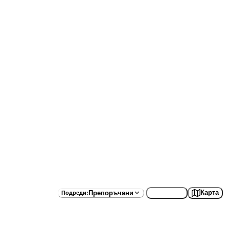
Списък
Карта
Препоръчани
Подреди
: