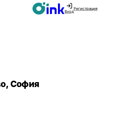
Регистрация
Вход
во, София