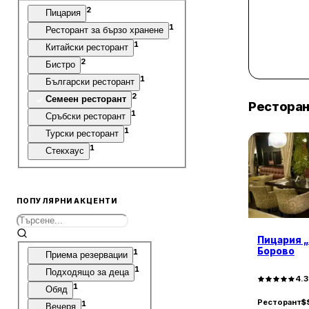
2
Пицария
1
Ресторант за бързо хранене
1
Китайски ресторант
2
Бистро
1
Български ресторант
2
Семеен ресторант
Рестора
1
Сръбски ресторант
1
Турски ресторант
1
Стекхаус
ПОПУЛЯРНИ АКЦЕНТИ
Пицария „
Борово
1
Приема резервации
1
Подходящо за деца
4.
1
Обяд
Ресторант
$
1
Вечеря