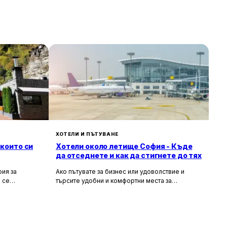
ХОТЕЛИ И ПЪТУВАНЕ
 които си
Хотели около летище София - Къде
да отседнете и как да стигнете до тях
ия за
Ако пътувате за бизнес или удоволствие и
 се
търсите удобни и комфортни места за
сива природа,
настаняване около летище София, то
ия за вас.
прочетете задължително тази статия. В нея ще
гарска кухня
разгледаме най-добрите хотели в близост до
рни
летището, удобните транспортни връзки, които
те място,
можете да използвате, и доверените