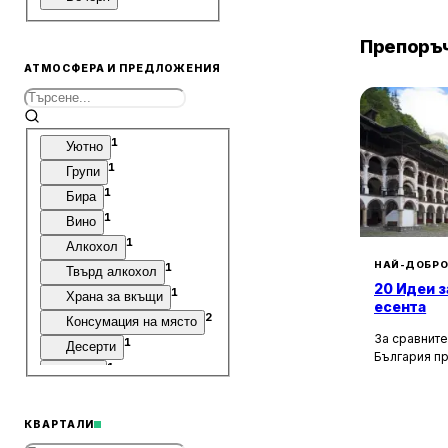
Препоръч
АТМОСФЕРА И ПРЕДЛОЖЕНИЯ
1
Уютно
1
Групи
1
Бира
1
Вино
1
Алкохол
НАЙ-ДОБРО
1
Твърд алкохол
20 Идеи з
1
Храна за вкъщи
есента
2
Консумация на място
За сравните
1
Десерти
България п
1
Кафе
културни, и
забележите
1
Хапване набързо
околностите
КВАРТАЛИ
км, ще отк
възможности