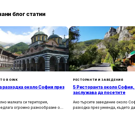
ани блог статии
ТО В OINK
РЕСТОРАНТИ И ЗАВЕДЕНИЯ
а разходка около София през
5 Ресторанта около София,
заслужава да посетите
лно малката си територия,
Ако търсите заведение около Соф
редлага огромно разнообразие от
разходка през уикенда, където да
сторически и природни
насладите на вкусна храна и кра
лности. Ако разгледаме
имаме няколко отлични предложен
 на София в радиус от около 150
Искате да опитате автентична бъл
рием множество вълнуващи
или да се потопите в нови кулина
 за еднодневни разходки,
изкушения? Може би просто търси