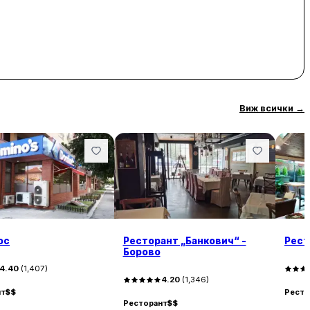
Виж всички
→
ос
Ресторант „Банкович“ -
Рест
Борово
4.40
(
1,407
)
4.20
(
1,346
)
нт
$$
Ресто
Ресторант
$$