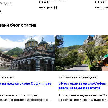
30
(
3,208
)
Ресторант
$$
Рестора
$
ани блог статии
ТО В OINK
РЕСТОРАНТИ И ЗАВЕДЕНИЯ
а разходка около София през
5 Ресторанта около София,
заслужава да посетите
лно малката си територия,
Ако търсите заведение около Соф
редлага огромно разнообразие от
разходка през уикенда, където да
сторически и природни
насладите на вкусна храна и кра