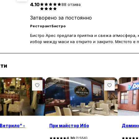
4.10
88
отзива
Затворено за постоянно
Ресторант
Бистро
Бистро Арес предлага приятна и свежа атмосфера, 
избор между маси на открито и закрито. Мястото е 
така и за по-големи събирания и партита. Гостите че
изключително вкусна, с разнообразие от традиционн
които удовлетворяват различни вкусове.
нти
Обслужването в Бистро Арес се отличава с вежливо
приветлив и създава усещане за грижа и внимание 
за предлаганото качество, което се оценява високо 
тях намират цените за малко по-високи, те са съгла
оправдават разходите.
Ветрило“ -
При майстор Ибо
Домин
4.30
(
1,556
)