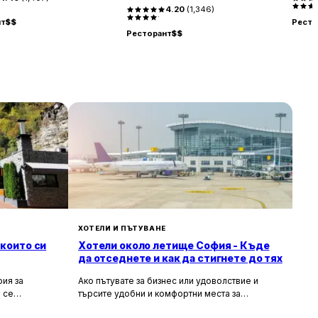
4.20
(
1,346
)
нт
$$
Ресто
Ресторант
$$
ХОТЕЛИ И ПЪТУВАНЕ
 които си
Хотели около летище София - Къде
да отседнете и как да стигнете до тях
ия за
Ако пътувате за бизнес или удоволствие и
 се
търсите удобни и комфортни места за
сива природа,
настаняване около летище София, то