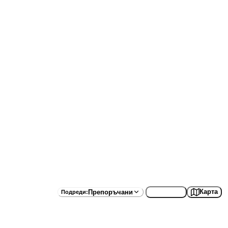
Списък
Карта
Препоръчани
Подреди
: