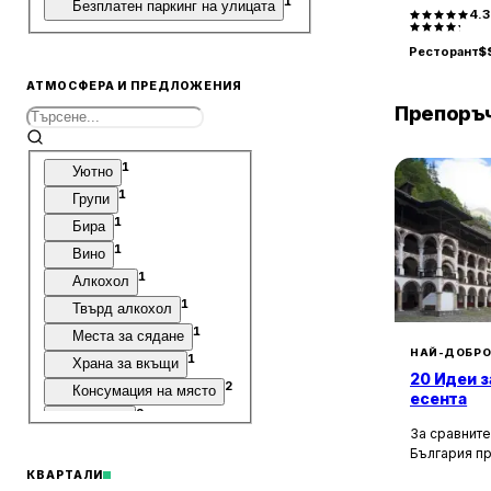
1
Безплатен паркинг на улицата
4.
Ресторант
$
АТМОСФЕРА И ПРЕДЛОЖЕНИЯ
Препоръч
1
Уютно
1
Групи
1
Бира
1
Вино
1
Алкохол
1
Твърд алкохол
1
Места за сядане
НАЙ-ДОБРО
1
Храна за вкъщи
20 Идеи з
2
Консумация на място
есента
2
Десерти
За сравните
2
Кафе
България п
1
културни, и
Малки порции
КВАРТАЛИ