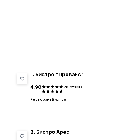
1.
Бистро "Прованс"
4.90
20
отзива
Ресторант
Бистро
2.
Бистро Арес