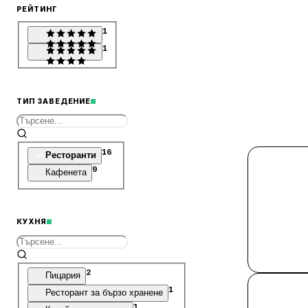
РЕЙТИНГ
1
1
ТИП ЗАВЕДЕНИЕ
16
Ресторанти
9
Кафенета
КУХНЯ
2
Пицария
1
Ресторант за бързо хранене
1