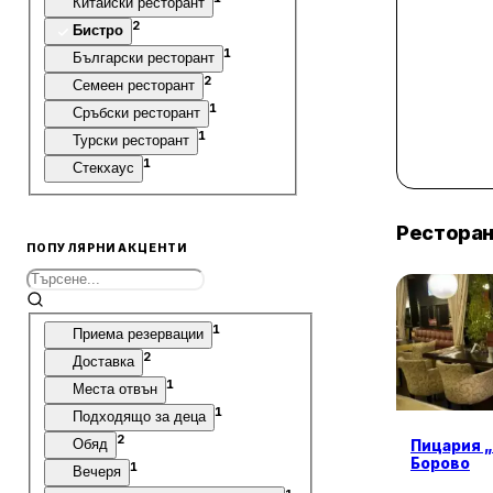
Китайски ресторант
2
Бистро
1
Български ресторант
2
Семеен ресторант
1
Сръбски ресторант
1
Турски ресторант
1
Стекхаус
Рестора
ПОПУЛЯРНИ АКЦЕНТИ
1
Приема резервации
2
Доставка
1
Места отвън
1
Подходящо за деца
2
Обяд
Пицария „
Борово
1
Вечеря