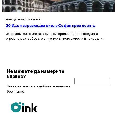
НАЙ-ДОБРОТО В OINK
20 Идеи за разходка около София през есента
За сравнително малката си територия, България предлага
огромно разнообразие от културни, исторически и природни
забележителности. Ако разгледаме околностите на София в
радиус от около 150 км, ще открием множество вълнуващи
възможности за еднодневни разходки, особено през есента,
когато природата се обагря в невероятни цветове. През този
сезон планините около столицата предлагат чист въздух, красива
природа и чудесни условия за туризъм и отдих.
Не можете да намерите
бизнес?
Добави бизнес
Помогнете ни и го добавете напълно
безплатно.