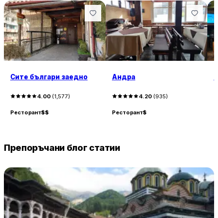
Сите българи заедно
Андра
Б
4.00
(
1,577
)
4.20
(
935
)
Ресторант
$$
Ресторант
$
Р
Препоръчани блог статии