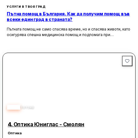
УСЛУГИ В ТВОЯ ГРАД
Пътна помощ в България. Как да получим помощ във
всеки един град в страната?
Пътната помощ не само спасява време, но и спасява животи, като
осигурява спешна медицинска помощ и подпомага при
неработоспособни автомобили. Тя създава увереност и
безопасност за всички участници в движението, като предоставя
на водачите сигурността, че в случай на необходимост има
специалисти, готови да им помогнат.
1.00
1
отзив
4.
Оптика Юниглас - Смолян
Оптика