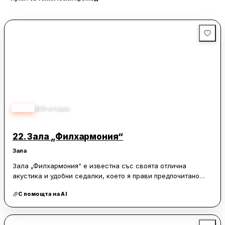
4.50
259
отзива
22.
Зала „Филхармония“
Зала
Зала „Филхармония“ е известна със своята отлична
акустика и удобни седалки, което я прави предпочитано
място за любителите на музиката и театъра. Разположена
С помощта на AI
в централната част на града, тя предлага лесен достъп и е
част от емблематичната сграда на Дом на културата.
Залата е обновена и разполага със специална зона за