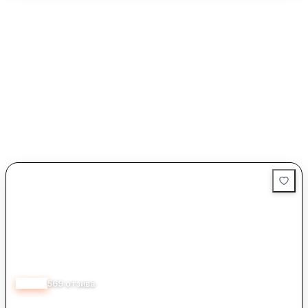
Персоналът на гробищния парк е компетентен и културен,
което улеснява взаимодействието с агенциите и
посетителите. Бързото и професионално обслужване при
организиране на погребения също е оценено високо от
посетителите. Въпреки че има единични забележки относно
чистотата, общото впечатление е за добре управлявано
пространство, което отговаря на нуждите на хората в
трудни моменти.
4.50
569
отзива