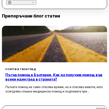
към загиналите за Освобождението на България. Статуята
на върха, изобразяваща женска фигура, е вдъхновяваща и
елегантна, а около нея са разположени лъвове и оръдия,
Препоръчани блог статии
които допълват величествения й облик.
Разположен на красивия централен площад на Русе,
паметникът е обграден от прекрасен парк с пейки, където
посетителите могат да се насладят на спокойствието и
красотата на околността. Районът около паметника
предлага множество заведения за кафе и храна, което го
прави подходящо място за разходка и отмора. Паметникът
на Свободата е не само архитектурно произведение на
изкуството, но и важна част от културното наследство на
града, привличаща жители и гости със своята история и
УСЛУГИ В ТВОЯ ГРАД
символика.
Пътна помощ в България. Как да получим помощ във
всеки един град в страната?
Пътната помощ не само спасява време, но и спасява животи, като
осигурява спешна медицинска помощ и подпомага при
неработоспособни автомобили. Тя създава увереност и
безопасност за всички участници в движението, като предоставя
на водачите сигурността, че в случай на необходимост има
специалисти, готови да им помогнат.