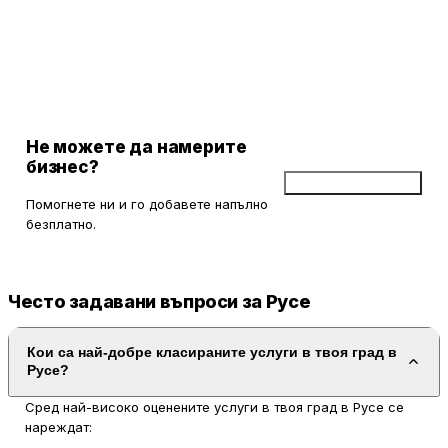
за много потребители, благодарение на отличното
обслужване и професионализма на екипа.
Не можете да намерите
бизнес?
Добави бизнес
Помогнете ни и го добавете напълно
безплатно.
Често задавани въпроси за Русе
Кои са най-добре класираните услуги в твоя град в
Русе?
Сред най-високо оценените услуги в твоя град в Русе се
нареждат: