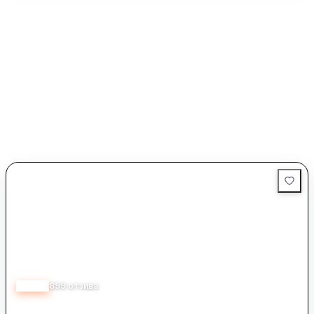
Въпреки че услугите са на високо ниво, някои клиенти
споменават, че има нужда от подобрения в определени
аспекти, но това не намалява общото удовлетворение от
преживяването. CARSRUSE се отличава с внимание към
детайлите и стремеж към удовлетворение на клиентите,
което ги прави предпочитан избор за коли под наем в
региона.
4.40
899
отзива