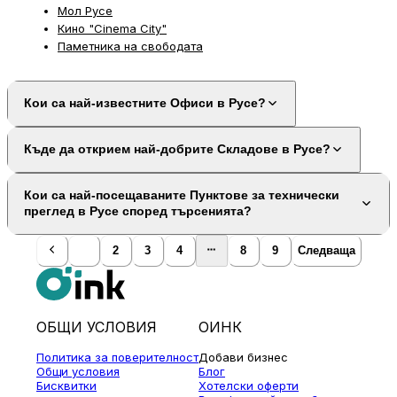
Мол Русе
Кино "Cinema City"
Паметника на свободата
Кои са най-известните Офиси в Русе?
Къде да открием най-добрите Складове в Русе?
Кои са най-посещаваните Пунктове за технически
преглед в Русе според търсенията?
1
2
3
4
8
9
Следваща
ОБЩИ УСЛОВИЯ
ОИНК
Политика за поверителност
Добави бизнес
Общи условия
Блог
Бисквитки
Хотелски оферти