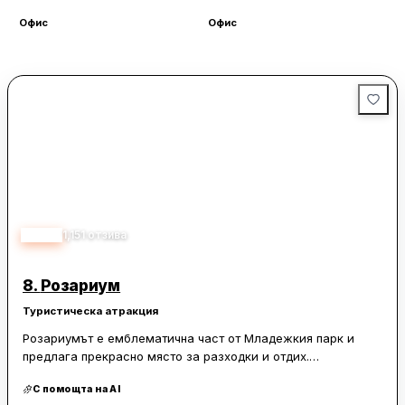
Офис
Офис
О
4.50
1,151
отзива
8.
Розариум
Туристическа атракция
Розариумът е емблематична част от Младежкия парк и
предлага прекрасно място за разходки и отдих.
Посетителите могат да се насладят на красиви рози, които
С помощта на AI
създават уникална атмосфера и предлагат възможности за