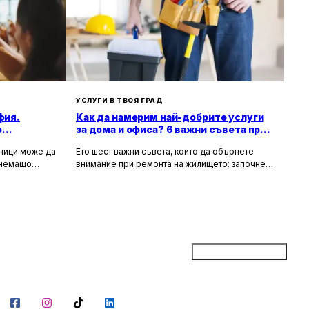
я за положителното изживяване на
УСЛУГИ В ТВОЯ ГРАД
фия.
Как да намерим най-добрите услуги
о
за дома и офиса? 6 важни съвета при
ремонт на жилище
зници може да
Ето шест важни съвета, които да обърнете
тнемащо
внимание при ремонта на жилището: започнете
но за събития
с подробен план, фиксирайте бюджет,
а, юбилеи и
проучете най-добри майстори във вашия град,
искват
съберете оферти, потърсете онлайн ревюта и
ие към
рецензии и чак най-накрая започнете ремонта.
Не забравяйте, че ремонтът на жилището
може да бъде стресиращ, но с правилно
планиране и упоритост, можете да постигнете
Добави бизнес
желаните резултати и да направите жилището
си по-красиво и функционално.