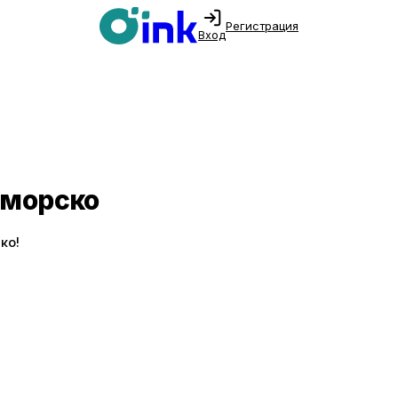
Регистрация
Вход
иморско
ко!