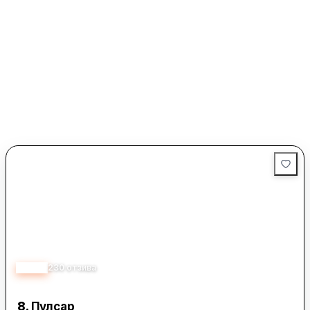
Магазинът се отличава с бърза доставка и коректност при
изпълнението на поръчките, като клиентите са
информирани своевременно при евентуални забавяния или
липса на наличност. Това внимание към детайлите и
персоналното отношение към всеки клиент прави
Pompai.com предпочитан избор за мнозина. Според
отзивите, персоналът обръща специално внимание на
нуждите на клиентите и предлага индивидуални решения,
което създава усещане за доверие и удовлетвореност.
4.50
230
отзива
8.
Пулсар