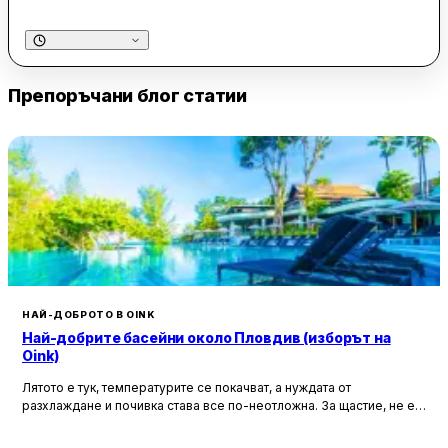
видове мляко, като кокосово и бадемово. Напитките са
внимателно приготвени и винаги свежи, а специалитетите
като "Матча и манго" и "Таро" са сред най-популярните
избори.
Препоръчани блог статии
Обслужването в MR. BOBA BUBBLE TEA е на високо ниво,
като персоналът се отличава с учтивост и
професионализъм. Младите и усмихнати служители са
винаги готови да помогнат на клиентите с препоръки и
съвети, което създава приятна и приветлива атмосфера.
Въпреки натоварената среда, те успяват да запазят
позитивното си отношение и да предоставят бързо и
ефективно обслужване.
НАЙ-ДОБРОТО В OINK
Най-добрите басейни около Пловдив (изборът на
Oink)
Лятото е тук, температурите се покачват, а нуждата от
разхлаждане и почивка става все по-неотложна. За щастие, не е
нужно да пътувате чак до морето, за да се потопите в прохладата
на водата. Районът около Пловдив крие перфектни места за плаж,