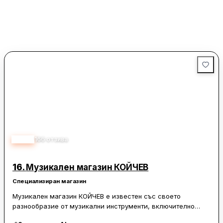
място за много посетители.
4.70
166
отзива
16.
Музикален магазин КОЙЧЕВ
Специализиран магазин
Музикален магазин КОЙЧЕВ е известен със своето
разнообразие от музикални инструменти, включително
китари Yamaha и усилватели Stagg. Магазинът предлага