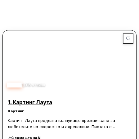
4.60
1,315
отзива
1.
Картинг Лаута
Картинг
Картинг Лаута предлага вълнуващо преживяване за
любителите на скоростта и адреналина. Пистата е
сертифицирана и подходяща както за начинаещи, така и за
С помощта на AI