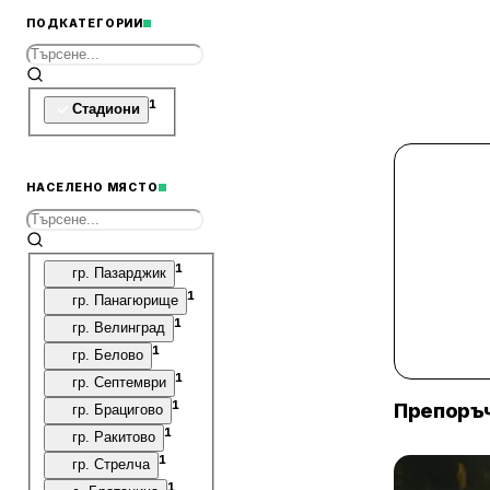
ПОДКАТЕГОРИИ
1
Стадиони
НАСЕЛЕНО МЯСТО
1
гр. Пазарджик
1
гр. Панагюрище
1
гр. Велинград
1
гр. Белово
1
гр. Септември
1
Препоръч
гр. Брацигово
1
гр. Ракитово
1
гр. Стрелча
1