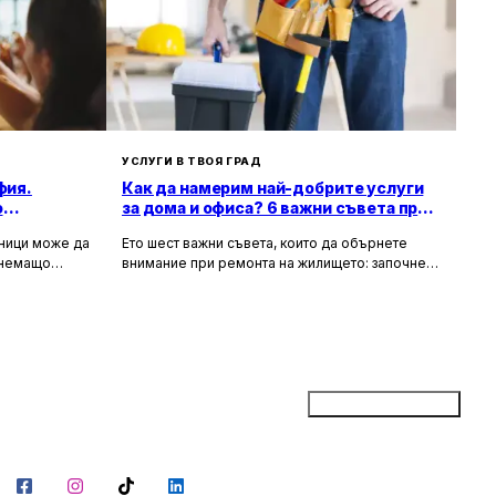
УСЛУГИ В ТВОЯ ГРАД
фия.
Как да намерим най-добрите услуги
о
за дома и офиса? 6 важни съвета при
ремонт на жилище
зници може да
Ето шест важни съвета, които да обърнете
тнемащо
внимание при ремонта на жилището: започнете
но за събития
с подробен план, фиксирайте бюджет,
а, юбилеи и
проучете най-добри майстори във вашия град,
искват
съберете оферти, потърсете онлайн ревюта и
ие към
рецензии и чак най-накрая започнете ремонта.
Не забравяйте, че ремонтът на жилището
може да бъде стресиращ, но с правилно
планиране и упоритост, можете да постигнете
Добави бизнес
желаните резултати и да направите жилището
си по-красиво и функционално.