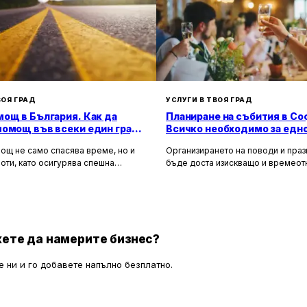
любители на спорта.
ВОЯ ГРАД
УСЛУГИ В ТВОЯ ГРАД
ощ в България. Как да
Планиране на събития в Со
помощ във всеки един град
Всичко необходимо за едн
а?
незабравимо изживяване
ощ не само спасява време, но и
Организирането на поводи и пра
оти, като осигурява спешна
бъде доста изискващо и времео
 помощ и подпомага при
занимание. Това се отнася особе
особни автомобили. Тя създава
като сватби, корпоративни партит
 безопасност за всички участници в
други специални поводи, които из
 като предоставя на водачите
перфектна организация и вниман
, че в случай на необходимост има
детайлите.
, готови да им помогнат.
ете да намерите бизнес?
 ни и го добавете напълно безплатно.