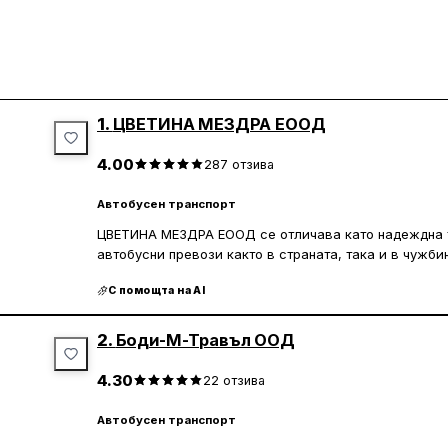
1.
ЦВЕТИНА МЕЗДРА ЕООД
4.00
287
отзива
Автобусен транспорт
ЦВЕТИНА МЕЗДРА ЕООД се отличава като надеждна 
автобусни превози както в страната, така и в чужби
автопарк, включващ луксозни автобуси, които осигу
С помощта на AI
Клиентите често изтъкват професионализма на шофьо
както и доброто обслужване на персонала. Пътувани
Истанбул са особено популярни и оставят клиентите 
2.
Боди-М-Травъл ООД
Освен транспортните услуги, ЦВЕТИНА МЕЗДРА ЕООД
4.30
22
отзива
като автомивка и заведение за хранене. Гостилницат
което прави престоя на клиентите още по-приятен. 
Автобусен транспорт
положителни отзиви за коректност и професионализ