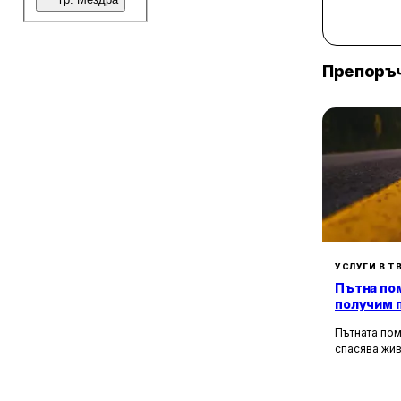
6
Пунктове за технически преглед
4
Копирни центрове
8
Офиси
Препоръч
17
Складове
1
Винарни
8
Фабрики и заводи
1
Машиностроене
1
Пощенски клонове
33
Туристически атракции
2
Кино салони
3
Локации
УСЛУГИ В Т
Пътна пом
получим 
в странат
Пътната пом
спасява жив
медицинска
неработосп
увереност и