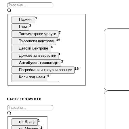
2
Паркинг
2
Гари
7
Таксиметрови услуги
16
Търговски центрове
4
Детски центрове
1
Домове за възрастни
2
Автобусен транспорт
16
Погребални и траурни агенции
6
Коли под наем
1
Звукозаписни студиа
3
Телекомуникационни услуги
1
Ателие
НАСЕЛЕНО МЯСТО
2
Оптики
1
Резервати
5
Стадиони
1
гр. Враца
1
Зали
1
гр. Мездра