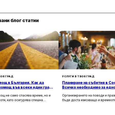
добрата репутация на фирмата и я правят предпочит
ани блог статии
ВОЯ ГРАД
УСЛУГИ В ТВОЯ ГРАД
ощ в България. Как да
Планиране на събития в Со
помощ във всеки един град
Всичко необходимо за едн
а?
незабравимо изживяване
ощ не само спасява време, но и
Организирането на поводи и пра
оти, като осигурява спешна
бъде доста изискващо и времео
 помощ и подпомага при
занимание. Това се отнася особе
особни автомобили. Тя създава
като сватби, корпоративни партит
 безопасност за всички участници в
други специални поводи, които из