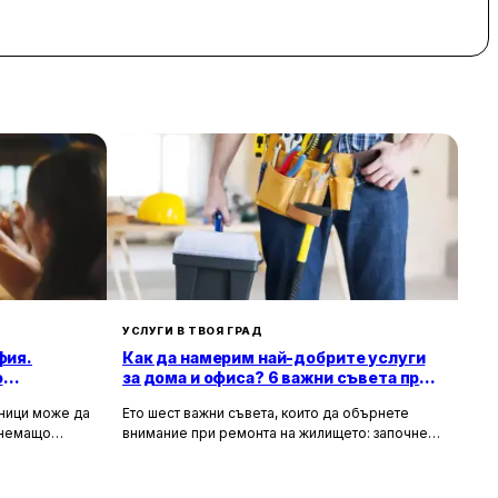
ан избор за пътуване и обслужване.
УСЛУГИ В ТВОЯ ГРАД
фия.
Как да намерим най-добрите услуги
о
за дома и офиса? 6 важни съвета при
ремонт на жилище
зници може да
Ето шест важни съвета, които да обърнете
тнемащо
внимание при ремонта на жилището: започнете
но за събития
с подробен план, фиксирайте бюджет,
а, юбилеи и
проучете най-добри майстори във вашия град,
искват
съберете оферти, потърсете онлайн ревюта и