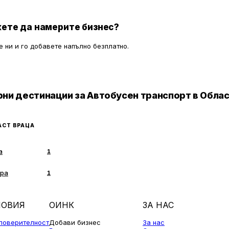
 като предоставя на водачите
перфектна организация и вниман
, че в случай на необходимост има
детайлите.
, готови да им помогнат.
ете да намерите бизнес?
 ни и го добавете напълно безплатно.
ни дестинации за Автобусен транспорт в Обла
АСТ ВРАЦА
а
1
дра
1
ЛОВИЯ
ОИНК
ЗА НАС
 поверителност
Добави бизнес
За нас