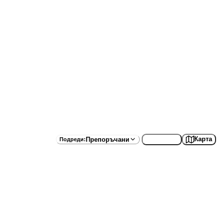
Списък
Карта
Препоръчани
Подреди
: