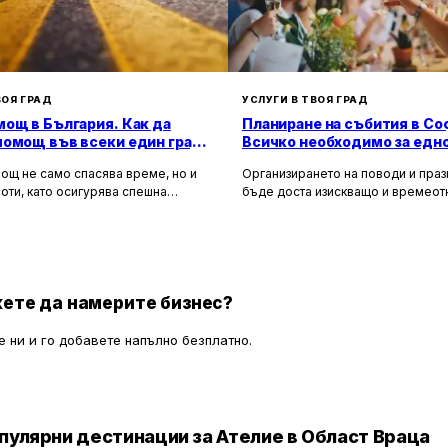
ВОЯ ГРАД
УСЛУГИ В ТВОЯ ГРАД
ощ в България. Как да
Планиране на събития в Со
помощ във всеки един град
Всичко необходимо за едн
а?
незабравимо изживяване
ощ не само спасява време, но и
Организирането на поводи и пра
оти, като осигурява спешна
бъде доста изискващо и времео
 помощ и подпомага при
занимание. Това се отнася особе
особни автомобили. Тя създава
като сватби, корпоративни партит
 безопасност за всички участници в
други специални поводи, които из
 като предоставя на водачите
перфектна организация и вниман
, че в случай на необходимост има
детайлите.
, готови да им помогнат.
ете да намерите бизнес?
 ни и го добавете напълно безплатно.
пулярни дестинации за Ателие в Област Враца