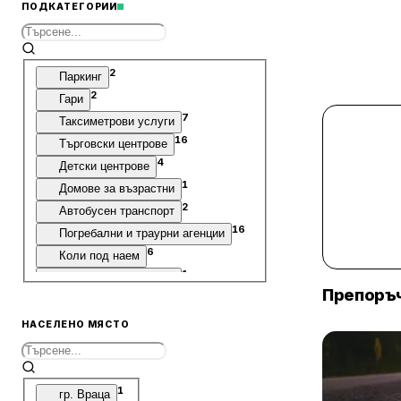
ПОДКАТЕГОРИИ
2
Паркинг
2
Гари
7
Таксиметрови услуги
16
Търговски центрове
4
Детски центрове
1
Домове за възрастни
2
Автобусен транспорт
16
Погребални и траурни агенции
6
Коли под наем
1
Звукозаписни студиа
Препоръч
3
Телекомуникационни услуги
1
Ателие
НАСЕЛЕНО МЯСТО
2
Оптики
1
Резервати
5
Стадиони
1
гр. Враца