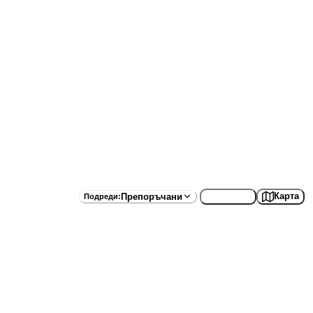
Списък
Карта
Препоръчани
Подреди
: