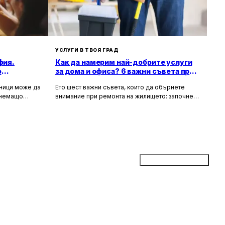
УСЛУГИ В ТВОЯ ГРАД
фия.
Как да намерим най-добрите услуги
о
за дома и офиса? 6 важни съвета при
ремонт на жилище
зници може да
Ето шест важни съвета, които да обърнете
тнемащо
внимание при ремонта на жилището: започнете
но за събития
с подробен план, фиксирайте бюджет,
а, юбилеи и
проучете най-добри майстори във вашия град,
искват
съберете оферти, потърсете онлайн ревюта и
ие към
рецензии и чак най-накрая започнете ремонта.
Не забравяйте, че ремонтът на жилището
може да бъде стресиращ, но с правилно
планиране и упоритост, можете да постигнете
Добави бизнес
желаните резултати и да направите жилището
си по-красиво и функционално.