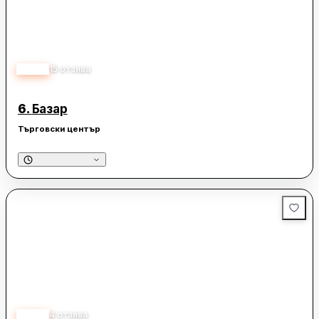
4.30
15
отзива
6.
Базар
Търговски център
5.00
4
отзива