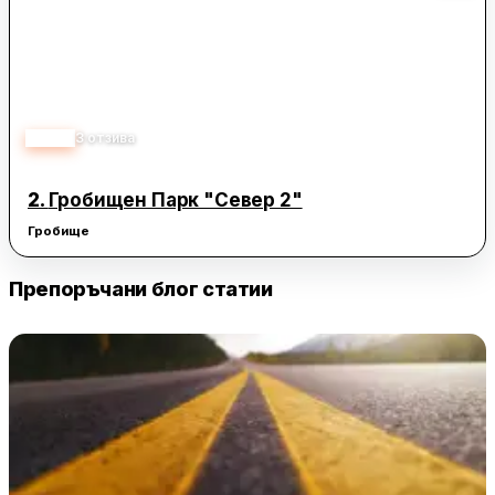
2.50
3
отзива
2.
Гробищен Парк "Север 2"
Гробище
Препоръчани блог статии