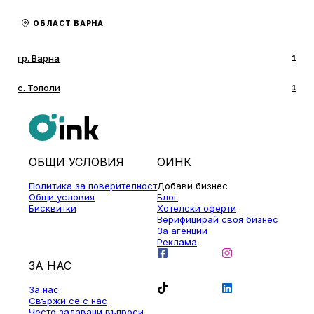
ОБЛАСТ ВАРНА
гр. Варна
1
с. Тополи
1
ОБЩИ УСЛОВИЯ
ОИНК
Политика за поверителност
Добави бизнес
Общи условия
Блог
Бисквитки
Хотелски оферти
Верифицирай своя бизнес
За агенции
Реклама
ЗА НАС
За нас
Свържи се с нас
Често задавани въпроси