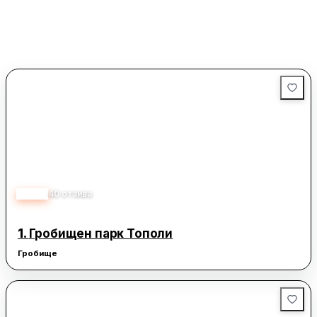
3.30
40
отзива
1.
Гробищен парк Тополи
Гробище