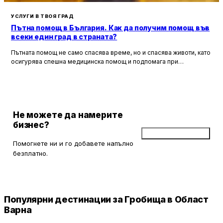
УСЛУГИ В ТВОЯ ГРАД
Пътна помощ в България. Как да получим помощ във
всеки един град в страната?
Пътната помощ не само спасява време, но и спасява животи, като
осигурява спешна медицинска помощ и подпомага при
неработоспособни автомобили. Тя създава увереност и
безопасност за всички участници в движението, като предоставя
на водачите сигурността, че в случай на необходимост има
специалисти, готови да им помогнат.
Не можете да намерите
бизнес?
Добави бизнес
Помогнете ни и го добавете напълно
безплатно.
Популярни дестинации за Гробища в Област
Варна