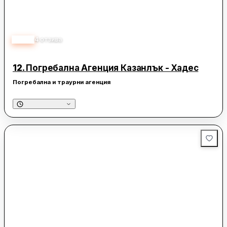
2.50
4
отзива
12.
Погребална Агенция Казанлък - Хадес
Погребална и траурни агенция