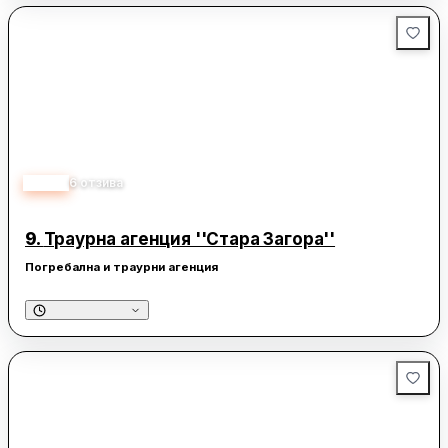
4.20
6
отзива
9.
Траурна агенция ''Стара Загора''
Погребална и траурни агенция