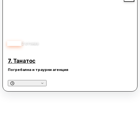
5.00
2
отзива
7.
Танатос
Погребална и траурни агенция