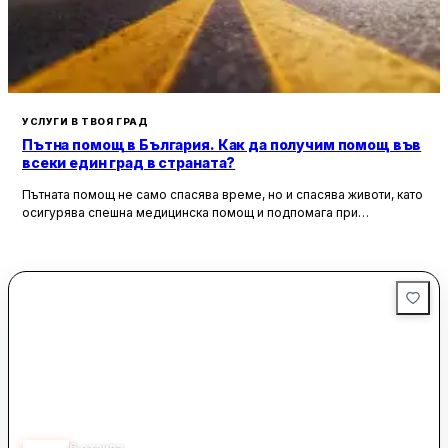
УСЛУГИ В ТВОЯ ГРАД
Пътна помощ в България. Как да получим помощ във
всеки един град в страната?
Пътната помощ не само спасява време, но и спасява животи, като
осигурява спешна медицинска помощ и подпомага при
неработоспособни автомобили. Тя създава увереност и
безопасност за всички участници в движението, като предоставя
на водачите сигурността, че в случай на необходимост има
специалисти, готови да им помогнат.
4.70
6
отзива