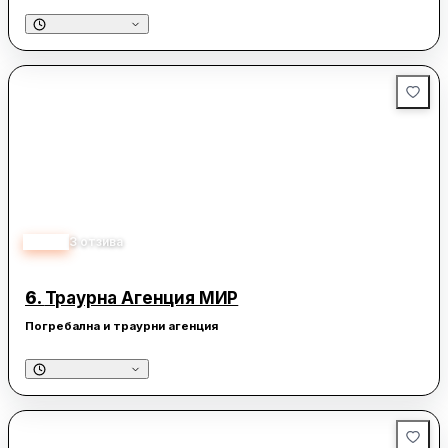
5.00
3
отзива
6.
Траурна Агенция МИР
Погребална и траурни агенция