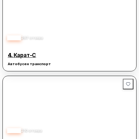
3.30
267
отзива
4.
Карат-С
Автобусен транспорт
2.70
210
отзива