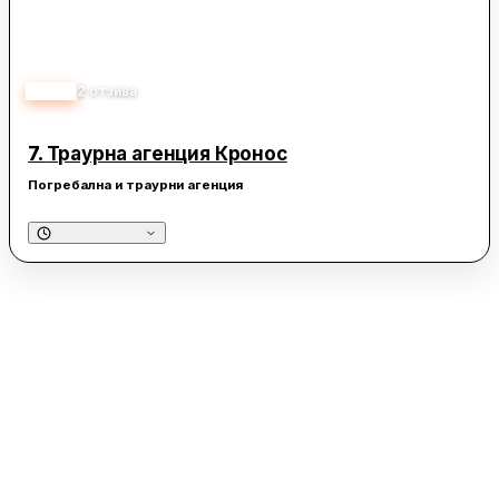
3.00
2
отзива
7.
Траурна агенция Кронос
Погребална и траурни агенция