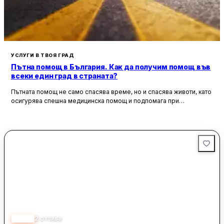
УСЛУГИ В ТВОЯ ГРАД
Пътна помощ в България. Как да получим помощ във
всеки един град в страната?
Пътната помощ не само спасява време, но и спасява животи, като
осигурява спешна медицинска помощ и подпомага при
неработоспособни автомобили. Тя създава увереност и
безопасност за всички участници в движението, като предоставя
на водачите сигурността, че в случай на необходимост има
специалисти, готови да им помогнат.
5.00
2
отзива