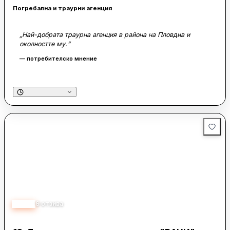
Погребална и траурни агенция
„Най-добрата траурна агенция в района на Пловдив и
околностте му.“
— потребителско мнение
5.00
9
отзива