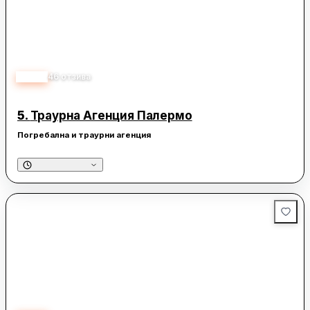
5.00
46
отзива
5.
Траурна Агенция Палермо
Погребална и траурни агенция