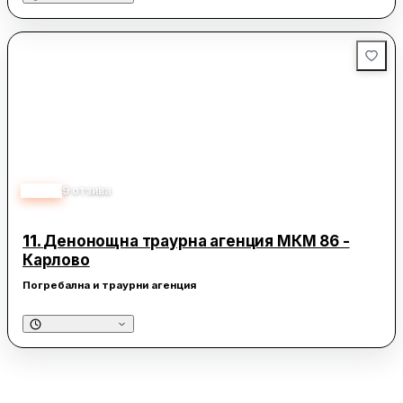
5.00
9
отзива
11.
Денонощна траурна агенция МКМ 86 -
Карлово
Погребална и траурни агенция