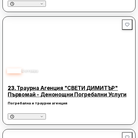
5.00
4
отзива
23.
Траурна Агенция "СВЕТИ ДИМИТЪР"
Първомай - Денонощни Погребални Услуги
Погребална и траурни агенция