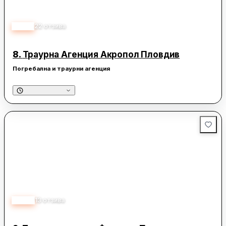
3.70
22
отзива
8.
Траурна Агенция Акропол Пловдив
Погребална и траурни агенция
4.70
13
отзива