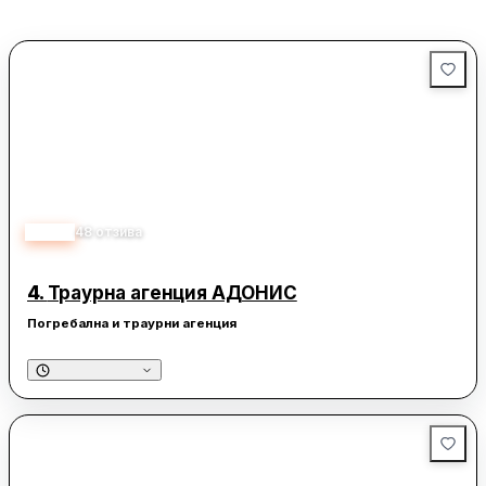
безопасност за всички участници в движението, като предоставя
на водачите сигурността, че в случай на необходимост има
специалисти, готови да им помогнат.
4.80
48
отзива
4.
Траурна агенция АДОНИС
Погребална и траурни агенция