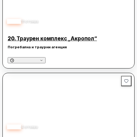
4.30
11
отзива
20.
Траурен комплекс „Акропол“
Погребална и траурни агенция
5.00
4
отзива