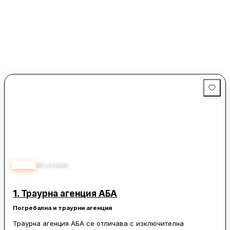
4.90
96
отзива
1.
Траурна агенция АБА
Погребална и траурни агенция
Траурна агенция АБА се отличава с изключителна