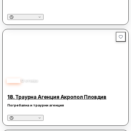
4.40
12
отзива
18.
Траурна Агенция Акропол Пловдив
Погребална и траурни агенция