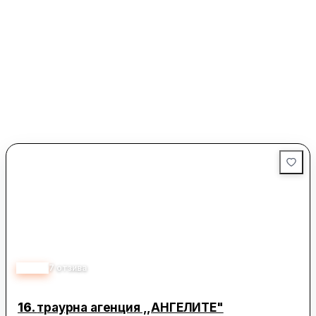
5.00
7
отзива
16.
траурна агенция ,,АНГЕЛИТЕ"