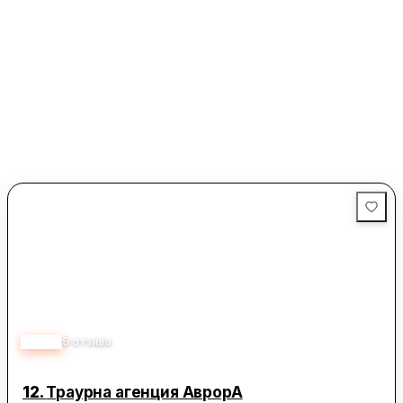
5.00
9
отзива
12.
Траурна агенция АврорА