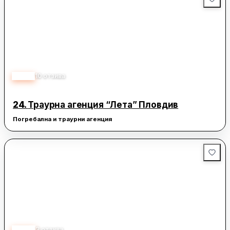
4.35
10
отзива
24.
Траурна агенция “Лета” Пловдив
Погребална и траурни агенция
5.00
3
отзива