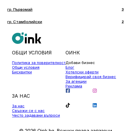
гр. Първомай
3
гр. Стамболийски
2
ОБЩИ УСЛОВИЯ
ОИНК
Политика за поверителност
Добави бизнес
Общи условия
Блог
Бисквитки
Хотелски оферти
Верифицирай своя бизнес
За агенции
Реклама
ЗА НАС
За нас
Свържи се с нас
Често задавани въпроси
© 2026 Oink.bg. Всички права запазени