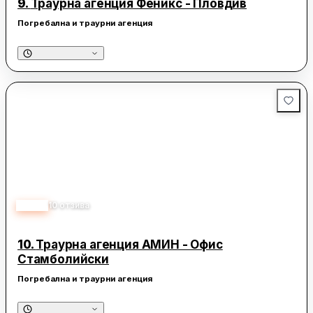
9.
Траурна агенция Феникс - Пловдив
Погребална и траурни агенция
5.00
10
отзива
10.
Траурна агенция АМИН - Офис
Стамболийски
Погребална и траурни агенция