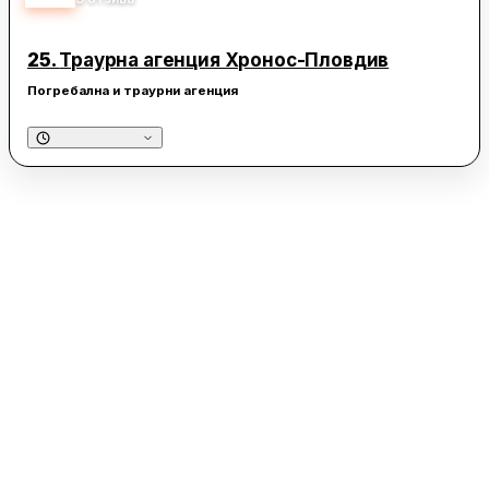
25.
Траурна агенция Хронос-Пловдив
Погребална и траурни агенция