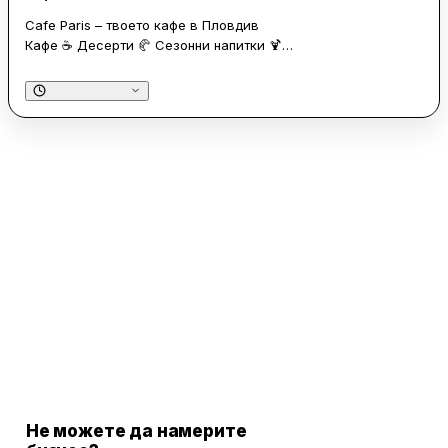
Cafe Paris – твоето кафе в Пловдив
Кафе ☕️ Десерти 🥐 Сезонни напитки 🍹
📍 Кючук Париж, Пловдив
🥡 Кафе за из път или уютно място за среща
Не можете да намерите