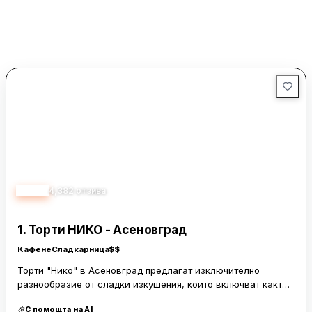
4.60
4,382
отзива
1.
Торти НИКО - Асеновград
Кафене
Сладкарница
$$
Торти "Нико" в Асеновград предлагат изключително
разнообразие от сладки изкушения, които включват както
класически, така и модерни торти, ръчно приготвени
С помощта на AI