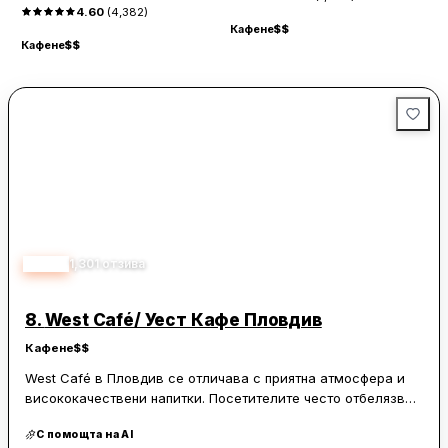
4.60
(
4,382
)
Кафене
$$
К
Кафене
$$
4.50
1,301
отзива
8.
West Café/ Уест Кафе Пловдив
Кафене
$$
West Café в Пловдив се отличава с приятна атмосфера и
висококачествени напитки. Посетителите често отбелязват
ароматното и вкусно кафе, както и домашните десерти,
С помощта на AI
които допълват изживяването. Кафенето предлага и