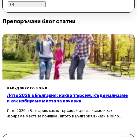
приятели или за наслада от чаша топла напитка.
Атмосферата е допълнена от приятна музика и тематична
декорация, които правят посещението още по-приятно.
Препоръчани блог статии
Обслужването в „Неделя“ е на високо ниво, с любезен и
усмихнат персонал, който бързо и ефективно се грижи за
клиентите. Въпреки че асортиментът не е много богат,
качеството на предлаганите продукти е безупречно. Цените
са сравнително високи, но клиентите смятат, че си струват
заради отличното качество на тортите. Единствената
забележка е, че в почивните дни понякога липсват някои от
тортите, което може да бъде неудобство за посетителите.
НАЙ-ДОБРОТО В OINK
Лято 2026 в България: какво търсим, къде излизаме
и как избираме места за почивка
Лято 2026 в България: какво търсим, къде излизаме и как
избираме места за почивка Лятото в България винаги е било
повече от сезон. То е начин, по който пренареждаме
ежедневието си — по-късни вечери, повече срещи навън,
спонтанни пътувания, уикенди извън града и онова усещане, че