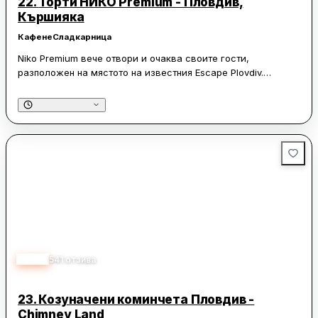
22.
Торти НИКО Premium - Пловдив,
Кършияка
Кафене
Сладкарница
Niko Premium вече отвори и очаква своите гости,
разположен на мястото на известния Escape Plovdiv.
Историята на „Нико“ започва в началото на XXI век в
Асеновград, където малък екип приготвя по няколко
домашни торти на ден. Днес, с четири обекта в България,
Нико Premium продължава да следва същите принципи на
качество и внимание към детайлите. Асортиментът
включва класически и модерни торти, ръчно приготвени
бонбони, бисквити, италиански сладолед и още много
вкусотии.
4.95
541
отзива
23.
Козуначени коминчета Пловдив -
Chimney Land