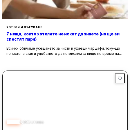
обзаведени и разполагат с модерно оборудване и
безплатен достъп до интернет. На място гостите могат да
използват разнообразни ресторанти и барове, плувни
басейни, салон за красота, сауна, фитнес център и
масажни услуги.
ХОТЕЛИ И ПЪТУВАНЕ
7 неща, които хотелите не искат да знаете (но ще ви
спестят пари)
Всички обичаме усещането за чисти и ухаещи чаршафи, току-що
почистена стая и удобството да не мислим за нищо по време на
почивка. Хотелите са създадени, за да ни предложат това бягство
от ежедневието, но истината е, че зад бляскавите фасади и
усмихнати рецепционисти се крият редица тайни, които могат да
олекотят портфейла ви значително.
4.55
4,906
отзива