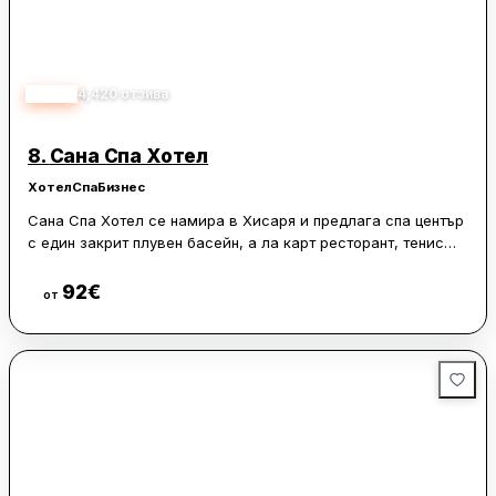
4.40
4,420
отзива
8.
Сана Спа Хотел
Хотел
Спа
Бизнес
Сана Спа Хотел се намира в Хисаря и предлага спа център
с един закрит плувен басейн, а ла карт ресторант, тенис
корт и климатизирани стаи с безплатен WiFi.
92
€
Виж цени
от
В спа зоната има вана с минерална вода, хидромасажна
вана, сауна и парна баня. За гостите се предлагат още
масажи и други процедури.
Всички помещения разполагат с балкон, телевизор с
плосък екран, минибар, сейф и собствена баня с безплатни
тоалетни принадлежности. Хотел Sana Spa има също бар,
магазини, градина, фитнес център, детска площадка и
детски клуб.