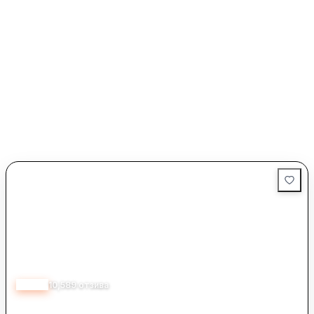
4.43
10,589
отзива