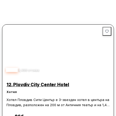
делови пътувания и посещения в града.
4.80
3,496
отзива
12.
Plovdiv City Center Hotel
Хотел
Хотел Пловдив Сити Център е 3-звезден хотел в центъра на
Пловдив, разположен на 200 м от Античния театър и на 1,4
км от Международния панаир. В близост се намират още
Хисар Капия, Небет Тепе и Община Пловдив, което го